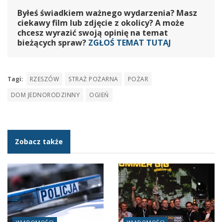
Byłeś świadkiem ważnego wydarzenia? Masz
ciekawy film lub zdjęcie z okolicy? A może
chcesz wyrazić swoją opinię na temat
bieżących spraw?
ZGŁOŚ TEMAT TUTAJ
Tagi:
RZESZÓW
STRAŻ POŻARNA
POŻAR
DOM JEDNORODZINNY
OGIEŃ
Zobacz także