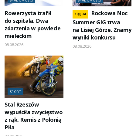
WIADOMOŚCI
WIADOMOŚCI
Rowerzysta trafił
Rockowa Noc
ZDJĘCIA
do szpitala. Dwa
Summer GIG trwa
zdarzenia w powiecie
na Lisiej Górze. Znamy
mieleckim
wyniki konkursu
08.08.2026
08.08.2026
SPORT
Stal Rzeszów
wypuściła zwycięstwo
z rąk. Remis z Polonią
Piła
08.08.2026