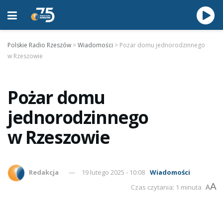
Polskie Radio Rzeszów
>
Wiadomości
>
Pożar domu jednorodzinnego
w Rzeszowie
Pożar domu
jednorodzinnego
w Rzeszowie
Redakcja
19 lutego 2025 - 10:08
Wiadomości
A
Czas czytania: 1 minuta
A