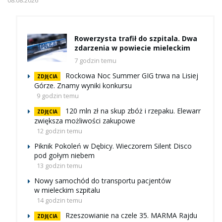
Rowerzysta trafił do szpitala. Dwa
zdarzenia w powiecie mieleckim
7 godzin temu
Rockowa Noc Summer GIG trwa na Lisiej
ZDJĘCIA
Górze. Znamy wyniki konkursu
9 godzin temu
120 mln zł na skup zbóż i rzepaku. Elewarr
ZDJĘCIA
zwiększa możliwości zakupowe
12 godzin temu
Piknik Pokoleń w Dębicy. Wieczorem Silent Disco
pod gołym niebem
13 godzin temu
Nowy samochód do transportu pacjentów
w mieleckim szpitalu
14 godzin temu
Rzeszowianie na czele 35. MARMA Rajdu
ZDJĘCIA