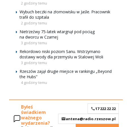
2 godziny temu
Wybuch beczki na złomowisku w Jaśle. Pracownik
trafił do szpitala
2 godziny temu
Nietrzeźwy 75-latek wtargnął pod pociąg
na dworcu w Czarnej
3 godziny temu
Rekordowo niski poziom Sanu. Wstrzymano
dostawy wody dla przemysłu w Stalowej Woli
3 godziny temu
Rzeszów zajął drugie miejsce w rankingu „Beyond
the Hubs”
4 godziny temu
Byłeś
17 222 22 22
świadkiem
ważnego
antena@radio.rzeszow.pl
wydarzenia?