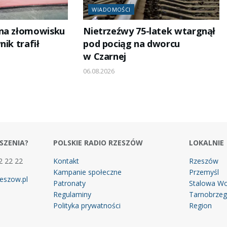
WIADOMOŚCI
 na złomowisku
Nietrzeźwy 75-latek wtargnął
nik trafił
pod pociąg na dworcu
w Czarnej
06.08.2026
SZENIA?
POLSKIE RADIO RZESZÓW
LOKALNIE
2 22 22
Kontakt
Rzeszów
Kampanie społeczne
Przemyśl
eszow.pl
Patronaty
Stalowa Wo
Regulaminy
Tarnobrze
Polityka prywatności
Region