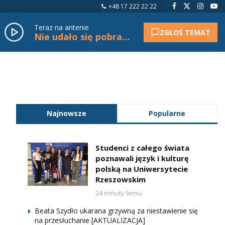
+48 17 222 22 22
Teraz na antenie
ZGŁOŚ TEMAT
Nie udało się pobrać tytułu.
Najnowsze
Popularne
Studenci z całego świata
poznawali język i kulturę
polską na Uniwersytecie
Rzeszowskim
24 minuty temu
Beata Szydło ukarana grzywną za niestawienie się
na przesłuchanie [AKTUALIZACJA]