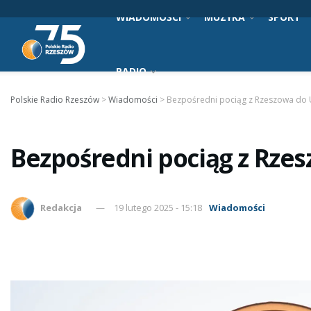
WIADOMOŚCI
MUZYKA
SPORT
RADIO
Polskie Radio Rzeszów
>
Wiadomości
>
Bezpośredni pociąg z Rzeszowa do 
Bezpośredni pociąg z Rze
Redakcja
19 lutego 2025 - 15:18
Wiadomości