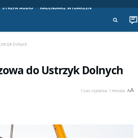
STREFA AUDIO
KALENDARZ WYDARZEŃ
Ustrzyk Dolnych
szowa do Ustrzyk Dolnych
A
Czas czytania: 1 minuta
A