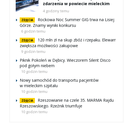
zdarzenia w powiecie mieleckim
4 godziny temu
Rockowa Noc Summer GIG trwa na Lisiej
ZDJĘCIA
Górze. Znamy wyniki konkursu
6 godzin temu
120 mln zł na skup zbóż i rzepaku. Elewarr
ZDJĘCIA
zwiększa możliwości zakupowe
9 godzin temu
Piknik Pokoleń w Dębicy. Wieczorem Silent Disco
pod gołym niebem
10 godzin temu
Nowy samochód do transportu pacjentów
w mieleckim szpitalu
10 godzin temu
Rzeszowianie na czele 35. MARMA Rajdu
ZDJĘCIA
Rzeszowskiego. Rzeźnik triumfuje
10 godzin temu