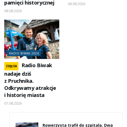
pamięci historycznej
08.08.2026
08.08.2026
RADIO BIWAK 2026
Radio Biwak
ZDJĘCIA
nadaje dziś
z Pruchnika.
Odkrywamy atrakcje
i historię miasta
07.08.2026
Rowerzysta trafił do szpitala. Dwa