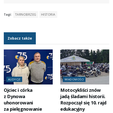
Tagi:
TARNOBRZEG
HISTORIA
Zobacz także
AUDYCJE
WIADOMOŚCI
Ojciec i córka
Motocykliści znów
z Dynowa
jadą śladami historii.
uhonorowani
Rozpoczął się 10. rajd
za pielęgnowanie
edukacyjny