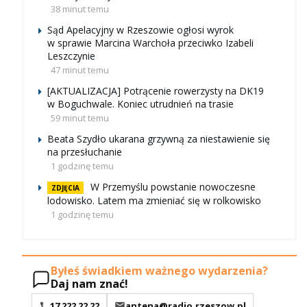
38 minut temu
Sąd Apelacyjny w Rzeszowie ogłosi wyrok
w sprawie Marcina Warchoła przeciwko Izabeli
Leszczynie
47 minut temu
[AKTUALIZACJA] Potrącenie rowerzysty na DK19
w Boguchwale. Koniec utrudnień na trasie
59 minut temu
Beata Szydło ukarana grzywną za niestawienie się
na przesłuchanie
1 godzinę temu
W Przemyślu powstanie nowoczesne
ZDJĘCIA
lodowisko. Latem ma zmieniać się w rolkowisko
1 godzinę temu
Byłeś świadkiem ważnego wydarzenia?
Daj nam znać!
17 222 22 22
antena@radio.rzeszow.pl