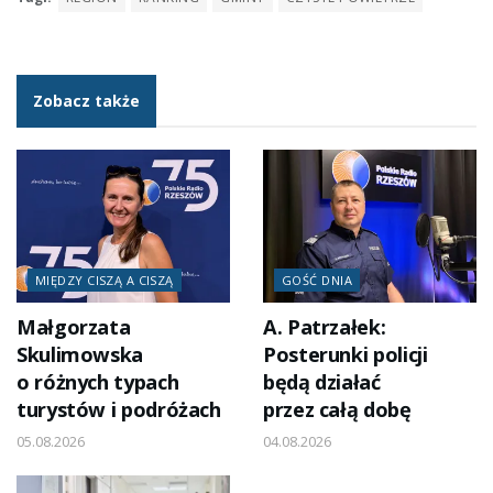
Zobacz także
MIĘDZY CISZĄ A CISZĄ
GOŚĆ DNIA
Małgorzata
A. Patrzałek:
Skulimowska
Posterunki policji
o różnych typach
będą działać
turystów i podróżach
przez całą dobę
05.08.2026
04.08.2026