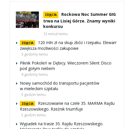
Rockowa Noc Summer GIG
ZDJĘCIA
trwa na Lisiej Górze. Znamy wyniki
konkursu
12 minut temu
120 mln zł na skup zbóż i rzepaku. Elewarr
ZDJĘCIA
zwiększa możliwości zakupowe
3 godziny temu
Piknik Pokoleń w Dębicy. Wieczorem Silent Disco
pod gołym niebem
4 godziny temu
Nowy samochód do transportu pacjentów
w mieleckim szpitalu
5 godzin temu
Rzeszowianie na czele 35. MARMA Rajdu
ZDJĘCIA
Rzeszowskiego. Rzeźnik triumfuje
5 godzin temu
Wypadek na trasie 35. Rajdu Rzeszowskiego.