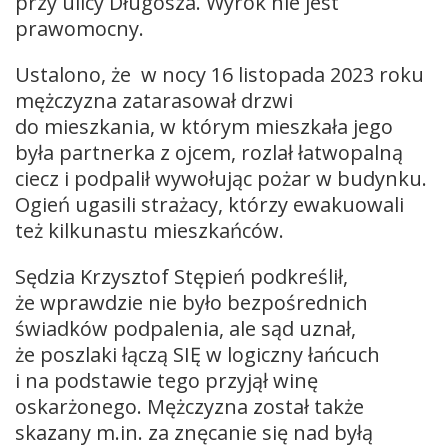
przy ulicy Długosza. Wyrok nie jest
prawomocny.
Ustalono, że w nocy 16 listopada 2023 roku
mężczyzna zatarasował drzwi
do mieszkania, w którym mieszkała jego
była partnerka z ojcem, rozlał łatwopalną
ciecz i podpalił wywołując pożar w budynku.
Ogień ugasili strażacy, którzy ewakuowali
też kilkunastu mieszkańców.
Sędzia Krzysztof Stępień podkreślił,
że wprawdzie nie było bezpośrednich
świadków podpalenia, ale sąd uznał,
że poszlaki łączą SIĘ w logiczny łańcuch
i na podstawie tego przyjął winę
oskarżonego. Mężczyzna został także
skazany m.in. za znęcanie się nad byłą