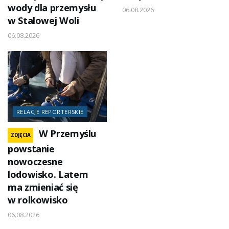
wody dla przemysłu
06.08.2026
w Stalowej Woli
06.08.2026
RELACJE REPORTERSKIE
W Przemyślu
ZDJĘCIA
powstanie
nowoczesne
lodowisko. Latem
ma zmieniać się
w rolkowisko
06.08.2026