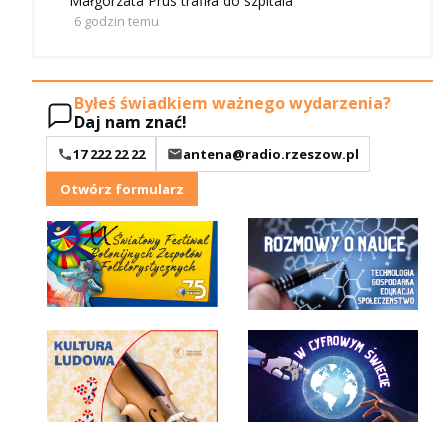
Małgorzata Prus trafiła do szpitala
6 godzin temu
Byłeś świadkiem ważnego wydarzenia?
Daj nam znać!
17 222 22 22
antena@radio.rzeszow.pl
Otwórz formularz