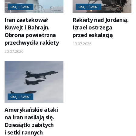
KRAJ I ŚWIAT
KRAJ I ŚWIAT
Iran zaatakował
Rakiety nad Jordanią.
Kuwejt i Bahrajn.
Izrael ostrzega
Obrona powietrzna
przed eskalacją
przechwyciła rakiety
19.07.2026
20.07.2026
KRAJ I ŚWIAT
Amerykańskie ataki
na Iran nasilają się.
Dziesiątki zabitych
i setki rannych