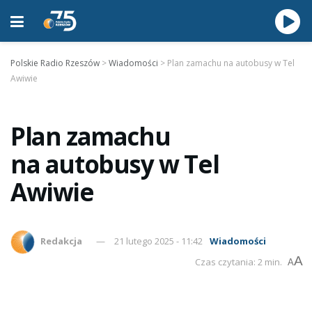
Polskie Radio Rzeszów
>
Wiadomości
>
Plan zamachu na autobusy w Tel
Awiwie
Plan zamachu
na autobusy w Tel
Awiwie
Redakcja
21 lutego 2025 - 11:42
Wiadomości
A
Czas czytania: 2 min.
A