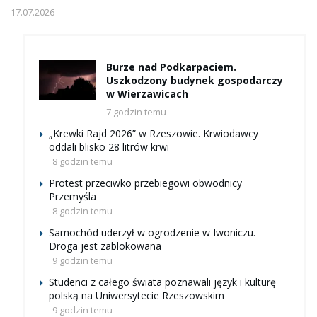
17.07.2026
Burze nad Podkarpaciem.
Uszkodzony budynek gospodarczy
w Wierzawicach
7 godzin temu
„Krewki Rajd 2026” w Rzeszowie. Krwiodawcy
oddali blisko 28 litrów krwi
8 godzin temu
Protest przeciwko przebiegowi obwodnicy
Przemyśla
8 godzin temu
Samochód uderzył w ogrodzenie w Iwoniczu.
Droga jest zablokowana
9 godzin temu
Studenci z całego świata poznawali język i kulturę
polską na Uniwersytecie Rzeszowskim
9 godzin temu