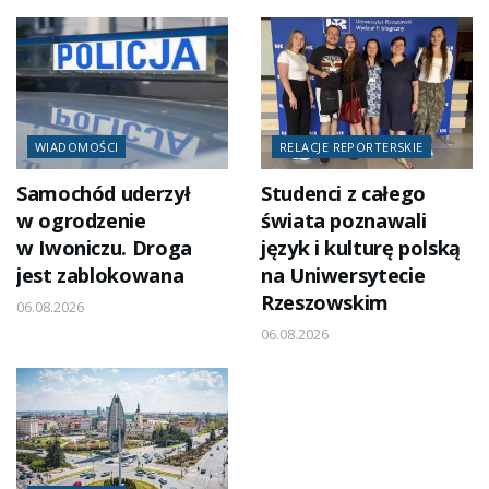
WIADOMOŚCI
RELACJE REPORTERSKIE
Samochód uderzył
Studenci z całego
w ogrodzenie
świata poznawali
w Iwoniczu. Droga
język i kulturę polską
jest zablokowana
na Uniwersytecie
Rzeszowskim
06.08.2026
06.08.2026