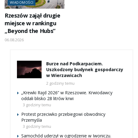
WIADOMOŚCI
Rzeszów zajął drugie
miejsce w rankingu
„Beyond the Hubs”
06.08.2026
Burze nad Podkarpaciem.
Uszkodzony budynek gospodarczy
w Wierzawicach
2 godziny temu
„Krewki Rajd 2026” w Rzeszowie. Krwiodawcy
oddali blisko 28 litrów krwi
3 godziny temu
Protest przeciwko przebiegowi obwodnicy
Przemyśla
3 godziny temu
Samochód uderzył w ogrodzenie w Iwoniczu.