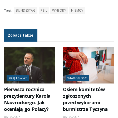
Tagi:
BUNDESTAG
PŚIL
WYBORY
NIEMCY
Zobacz także
KRAJ I ŚWIAT
WIADOMOŚCI
Pierwsza rocznica
Osiem komitetów
prezydentury Karola
zgłoszonych
Nawrockiego. Jak
przed wyborami
oceniają go Polacy?
burmistrza Tyczyna
06.08.2026
06.08.2026