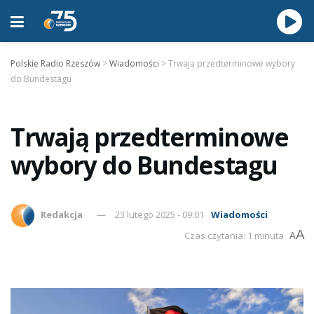
Polskie Radio Rzeszów
>
Wiadomości
>
Trwają przedterminowe wybory
do Bundestagu
Trwają przedterminowe
wybory do Bundestagu
Redakcja
23 lutego 2025 - 09:01
Wiadomości
A
Czas czytania: 1 minuta
A