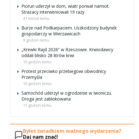
Piorun uderzył w dom, wiatr porwał namiot.
Strażacy interweniowali 19 razy
41 minut temu
Burze nad Podkarpaciem. Uszkodzony budynek
gospodarczy w Wierzawicach
9 godzin temu
„Krewki Rajd 2026” w Rzeszowie. Krwiodawcy
oddali blisko 28 litrów krwi
10 godzin temu
Protest przeciwko przebiegowi obwodnicy
Przemyśla
10 godzin temu
Samochód uderzył w ogrodzenie w Iwoniczu.
Droga jest zablokowana
11 godzin temu
Byłeś świadkiem ważnego wydarzenia?
Daj nam znać!