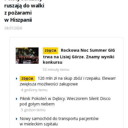
ruszają do walki
z pożarami
w Hiszpanii
28.07.2026
Rockowa Noc Summer GIG
ZDJĘCIA
trwa na Lisiej Górze. Znamy wyniki
konkursu
52 minuty temu
120 mln zł na skup zbóż i rzepaku. Elewarr
ZDJĘCIA
zwiększa możliwości zakupowe
4 godziny temu
Piknik Pokoleń w Dębicy. Wieczorem Silent Disco
pod gołym niebem
5 godzin temu
Nowy samochód do transportu pacjentów
w mieleckim szpitalu