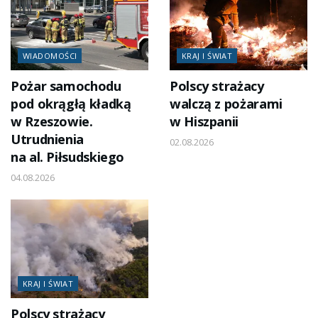
WIADOMOŚCI
KRAJ I ŚWIAT
Pożar samochodu
Polscy strażacy
pod okrągłą kładką
walczą z pożarami
w Rzeszowie.
w Hiszpanii
Utrudnienia
02.08.2026
na al. Piłsudskiego
04.08.2026
KRAJ I ŚWIAT
Polscy strażacy