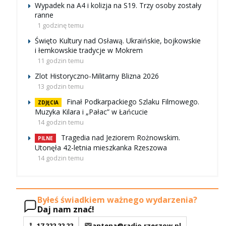
Wypadek na A4 i kolizja na S19. Trzy osoby zostały
ranne
1 godzinę temu
Święto Kultury nad Osławą. Ukraińskie, bojkowskie
i łemkowskie tradycje w Mokrem
11 godzin temu
Zlot Historyczno-Militarny Blizna 2026
13 godzin temu
Finał Podkarpackiego Szlaku Filmowego.
ZDJĘCIA
Muzyka Kilara i „Pałac” w Łańcucie
14 godzin temu
Tragedia nad Jeziorem Rożnowskim.
PILNE
Utonęła 42-letnia mieszkanka Rzeszowa
14 godzin temu
Byłeś świadkiem ważnego wydarzenia?
Daj nam znać!
17 222 22 22
antena@radio.rzeszow.pl