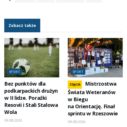
Zobacz także
SPORT
SPORT
Bez punktów dla
Mistrzostwa
ZDJĘCIA
podkarpackich drużyn
Świata Weteranów
w II lidze. Porażki
w Biegu
Resovii i Stali Stalowa
na Orientację. Finał
Wola
sprintu w Rzeszowie
09.08.2026
09.08.2026