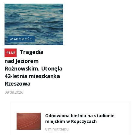
WIADOMOŚCI
Tragedia
PILNE
nad Jeziorem
Rożnowskim. Utonęła
42-letnia mieszkanka
Rzeszowa
09.08.2026
Odnowiona bieżnia na stadionie
miejskim w Ropczycach
8 minut temu