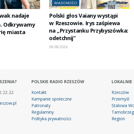
WIADOMOŚCI
iwak nadaje
Polski głos Vaiany wystąpi
w Rzeszowie. Irys zaśpiewa
ka. Odkrywamy
na „Przystanku Przybyszówka:
orię miasta
odetchnij”
06.08.2026
SZENIA?
POLSKIE RADIO RZESZÓW
LOKALNIE
2 22 22
Kontakt
Rzeszów
Kampanie społeczne
Przemyśl
eszow.pl
Patronaty
Stalowa Wo
Regulaminy
Tarnobrze
Polityka prywatności
Region