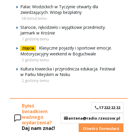
Pałac Wodzickich w Tyczynie otwarty dla
zwiedzających. Wstęp bezpłatny
58 minut temu
Starocie, rękodzieło i wyjątkowe przedmioty.
Jarmark w Krośnie
1 godzinę temu
Klasyczne pojazdy i sportowe emocje.
ZDJĘCIA
Motoryzacyjny weekend w Boguchwale
2 godziny temu
Kultura łowiecka i przyrodnicza edukacja. Festiwal
w Parku Miejskim w Nisku
2 godziny temu
Byłeś
17 222 22 22
świadkiem
ważnego
antena@radio.rzeszow.pl
wydarzenia?
Daj nam znać!
Otwórz formularz