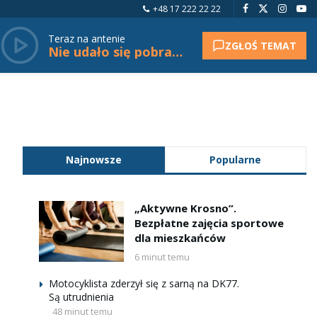
+48 17 222 22 22
Teraz na antenie
ZGŁOŚ TEMAT
Nie udało się pobrać tytułu.
Najnowsze
Popularne
„Aktywne Krosno”.
Bezpłatne zajęcia sportowe
dla mieszkańców
6 minut temu
Motocyklista zderzył się z sarną na DK77.
Są utrudnienia
48 minut temu