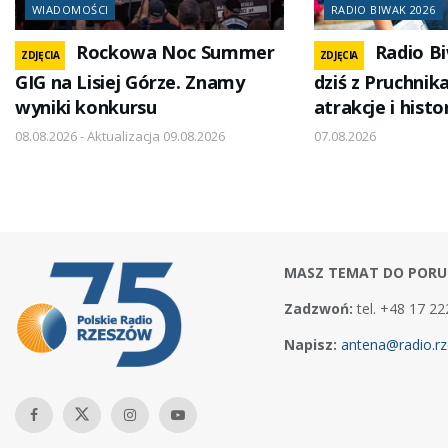
WIADOMOŚCI
RADIO BIWAK 2026
Rockowa Noc Summer
Radio B
ZDJĘCIA
ZDJĘCIA
GIG na Lisiej Górze. Znamy
dziś z Pruchni
wyniki konkursu
atrakcje i hist
08.08.2026 - Aktualizacja 09.08.2026
07.08.2026
MASZ TEMAT DO PORU
Zadzwoń:
tel. +48 17 22
Napisz:
antena@radio.rz