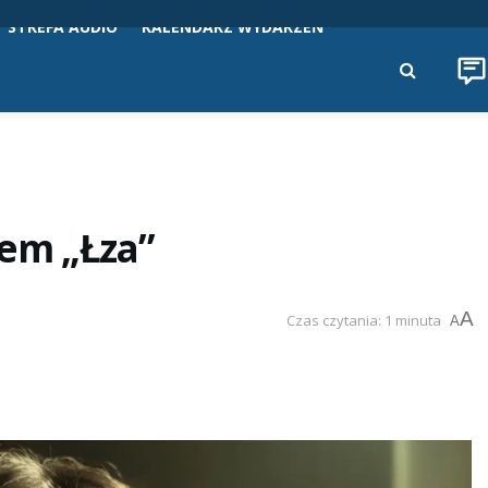
STREFA AUDIO
KALENDARZ WYDARZEŃ
em „Łza”
A
Czas czytania: 1 minuta
A