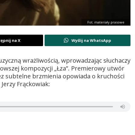
Fot. materiały prasowe
ępnij na X
Wyślij na WhatsApp
uzyczną wrażliwością, wprowadzając słuchaczy
jnowszej kompozycji „Łza”. Premierowy utwór
ez subtelne brzmienia opowiada o kruchości
 Jerzy Frąckowiak: