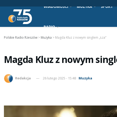
WIADOMOŚCI
MUZYKA
SPORT
RADIO
Polskie Radio Rzeszów
>
Muzyka
>
Magda Kluz z nowym singlem „Łza”
Magda Kluz z nowym singl
Redakcja
26 lutego 2025 - 15:48
Muzyka