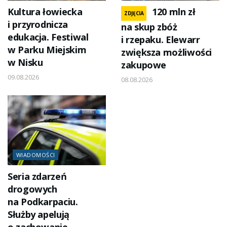
Kultura łowiecka
120 mln zł
ZDJĘCIA
i przyrodnicza
na skup zbóż
edukacja. Festiwal
i rzepaku. Elewarr
w Parku Miejskim
zwiększa możliwości
w Nisku
zakupowe
09.08.2026
08.08.2026
WIADOMOŚCI
Seria zdarzeń
drogowych
na Podkarpaciu.
Służby apelują