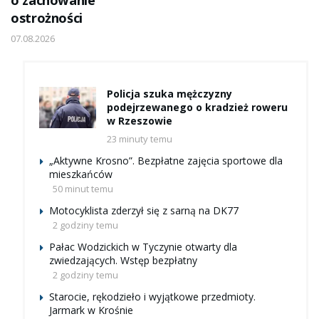
o zachowanie
ostrożności
07.08.2026
Policja szuka mężczyzny
podejrzewanego o kradzież roweru
w Rzeszowie
23 minuty temu
„Aktywne Krosno”. Bezpłatne zajęcia sportowe dla
mieszkańców
50 minut temu
Motocyklista zderzył się z sarną na DK77
2 godziny temu
Pałac Wodzickich w Tyczynie otwarty dla
zwiedzających. Wstęp bezpłatny
2 godziny temu
Starocie, rękodzieło i wyjątkowe przedmioty.
Jarmark w Krośnie