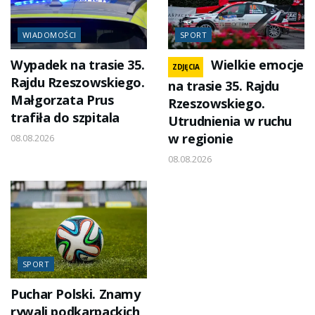
WIADOMOŚCI
SPORT
Wypadek na trasie 35.
Wielkie emocje
ZDJĘCIA
Rajdu Rzeszowskiego.
na trasie 35. Rajdu
Małgorzata Prus
Rzeszowskiego.
trafiła do szpitala
Utrudnienia w ruchu
w regionie
08.08.2026
08.08.2026
SPORT
Puchar Polski. Znamy
rywali podkarpackich