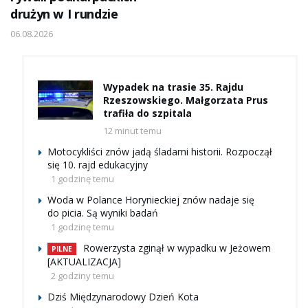
drużyn w I rundzie
06.08.2026
Wypadek na trasie 35. Rajdu
Rzeszowskiego. Małgorzata Prus
trafiła do szpitala
12 minut temu
Motocykliści znów jadą śladami historii. Rozpoczął
się 10. rajd edukacyjny
1 godzinę temu
Woda w Polance Horynieckiej znów nadaje się
do picia. Są wyniki badań
1 godzinę temu
Rowerzysta zginął w wypadku w Jeżowem
PILNE
[AKTUALIZACJA]
2 godziny temu
Dziś Międzynarodowy Dzień Kota