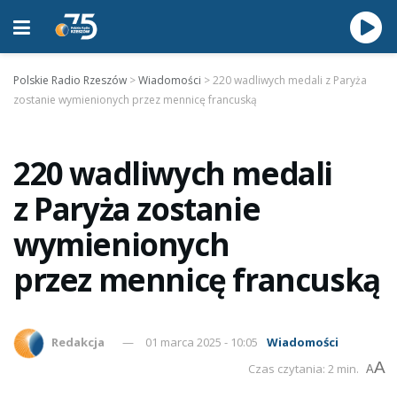
Polskie Radio Rzeszów
>
Wiadomości
>
220 wadliwych medali z Paryża
zostanie wymienionych przez mennicę francuską
220 wadliwych medali
z Paryża zostanie
wymienionych
przez mennicę francuską
Redakcja
01 marca 2025 - 10:05
Wiadomości
A
Czas czytania: 2 min.
A