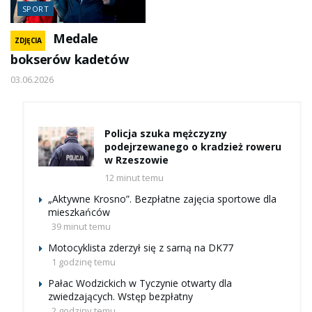
SPORT
Medale
ZDJĘCIA
bokserów kadetów
03.06.2026
Policja szuka mężczyzny
podejrzewanego o kradzież roweru
w Rzeszowie
12 minut temu
„Aktywne Krosno”. Bezpłatne zajęcia sportowe dla
mieszkańców
39 minut temu
Motocyklista zderzył się z sarną na DK77
1 godzinę temu
Pałac Wodzickich w Tyczynie otwarty dla
zwiedzających. Wstęp bezpłatny
2 godziny temu