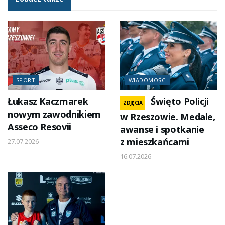
SPORT
WIADOMOŚCI
Łukasz Kaczmarek
Święto Policji
ZDJĘCIA
nowym zawodnikiem
w Rzeszowie. Medale,
Asseco Resovii
awanse i spotkanie
z mieszkańcami
27.07.2026
16.07.2026