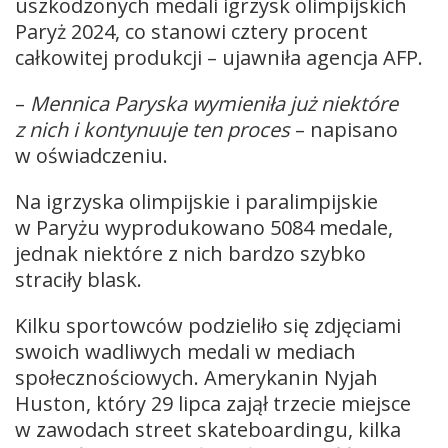
uszkodzonych medali igrzysk olimpijskich
Paryż 2024, co stanowi cztery procent
całkowitej produkcji – ujawniła agencja AFP.
–
Mennica Paryska wymieniła już niektóre
z nich i kontynuuje ten proces
– napisano
w oświadczeniu.
Na igrzyska olimpijskie i paralimpijskie
w Paryżu wyprodukowano 5084 medale,
jednak niektóre z nich bardzo szybko
straciły blask.
Kilku sportowców podzieliło się zdjęciami
swoich wadliwych medali w mediach
społecznościowych. Amerykanin Nyjah
Huston, który 29 lipca zajął trzecie miejsce
w zawodach street skateboardingu, kilka