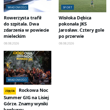
WIADOMOŚCI
SPORT
Rowerzysta trafił
Wisłoka Dębica
do szpitala. Dwa
pokonała JKS
zdarzenia w powiecie
Jarosław. Cztery gole
mieleckim
po przerwie
08.08.2026
08.08.2026
WIADOMOŚCI
Rockowa Noc
ZDJĘCIA
Summer GIG na Lisiej
Górze. Znamy wyniki
konkursu