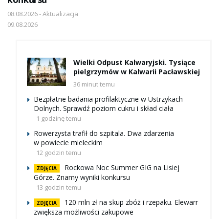
08.08.2026 - Aktualizacja
09.08.2026
Wielki Odpust Kalwaryjski. Tysiące
pielgrzymów w Kalwarii Pacławskiej
36 minut temu
Bezpłatne badania profilaktyczne w Ustrzykach
Dolnych. Sprawdź poziom cukru i skład ciała
1 godzinę temu
Rowerzysta trafił do szpitala. Dwa zdarzenia
w powiecie mieleckim
12 godzin temu
Rockowa Noc Summer GIG na Lisiej
ZDJĘCIA
Górze. Znamy wyniki konkursu
13 godzin temu
120 mln zł na skup zbóż i rzepaku. Elewarr
ZDJĘCIA
zwiększa możliwości zakupowe