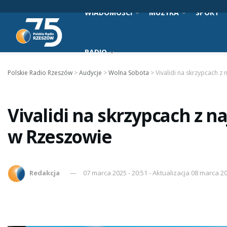
WIADOMOŚCI
MUZYKA
SPORT
RADIO
Polskie Radio Rzeszów
>
Audycje
>
Wolna Sobota
>
Vivalidi na skrzypcach 
Vivalidi na skrzypcach z 
w Rzeszowie
Redakcja
07 marca 2025 - 20:51 - Aktualizacja 08 marca 20