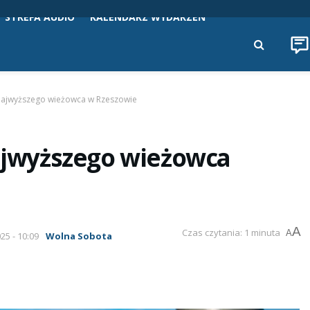
STREFA AUDIO
KALENDARZ WYDARZEŃ
z najwyższego wieżowca w Rzeszowie
najwyższego wieżowca
A
Czas czytania: 1 minuta
A
25 - 10:09
Wolna Sobota