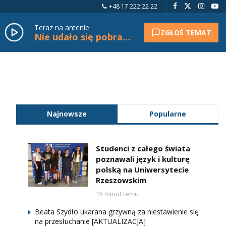
+48 17 222 22 22
Teraz na antenie
ZGŁOŚ TEMAT
Nie udało się pobrać tytułu.
Najnowsze
Popularne
Studenci z całego świata
poznawali język i kulturę
polską na Uniwersytecie
Rzeszowskim
15 minut temu
Beata Szydło ukarana grzywną za niestawienie się
na przesłuchanie [AKTUALIZACJA]