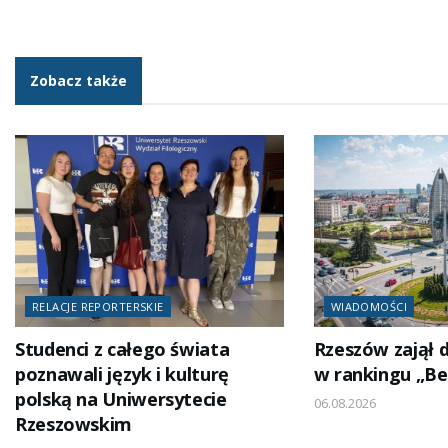
Zobacz także
RELACJE REPORTERSKIE
WIADOMOŚCI
Studenci z całego świata
Rzeszów zajął 
poznawali język i kulturę
w rankingu „Be
polską na Uniwersytecie
06.08.2026
Rzeszowskim