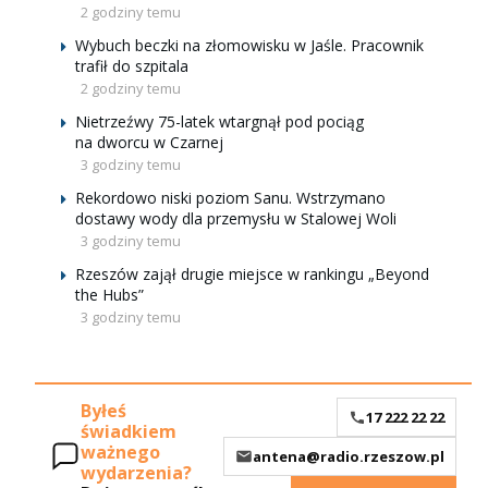
2 godziny temu
Wybuch beczki na złomowisku w Jaśle. Pracownik
trafił do szpitala
2 godziny temu
Nietrzeźwy 75-latek wtargnął pod pociąg
na dworcu w Czarnej
3 godziny temu
Rekordowo niski poziom Sanu. Wstrzymano
dostawy wody dla przemysłu w Stalowej Woli
3 godziny temu
Rzeszów zajął drugie miejsce w rankingu „Beyond
the Hubs”
3 godziny temu
Byłeś
17 222 22 22
świadkiem
ważnego
antena@radio.rzeszow.pl
wydarzenia?