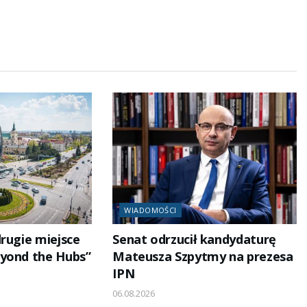
WIADOMOŚCI
drugie miejsce
Senat odrzucił kandydaturę
yond the Hubs”
Mateusza Szpytmy na prezesa
IPN
06.08.2026