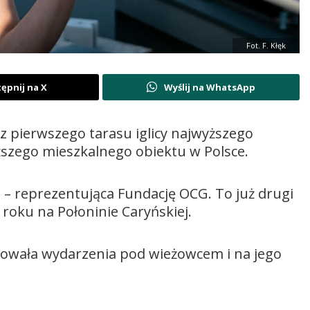
Fot. F. Kłęk
ępnij na X
Wyślij na WhatsApp
z pierwszego tarasu iglicy najwyższego
szego mieszkalnego obiektu w Polsce.
– reprezentująca Fundację OCG. To już drugi
 roku na Połoninie Caryńskiej.
owała wydarzenia pod wieżowcem i na jego