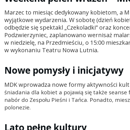
Marzec to miesiąc dedykowany kobietom, a MDK
wyjątkowe wydarzenia. W sobotę (dzień kobiet)
odbędzie się spektakl „Czekoladki” oraz koncer
Podzwierzyniec, zaplanowano wernisaż malars
w niedzielę, na Przedmieściu, o 15:00 mieszka
w wykonaniu Teatru Nowa Lutnia.
Nowe pomysły i inicjatywy
MDK wprowadza nowe formy aktywności kultur
śniadania dla kobiet a
pojawią się także seanse 
nabór do Zespołu Pieśni i Tańca. Ponadto, mie
polonezie.
Lato pełne kultury