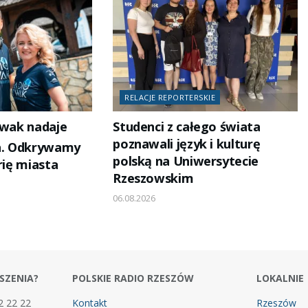
RELACJE REPORTERSKIE
iwak nadaje
Studenci z całego świata
poznawali język i kulturę
ka. Odkrywamy
polską na Uniwersytecie
orię miasta
Rzeszowskim
06.08.2026
SZENIA?
POLSKIE RADIO RZESZÓW
LOKALNIE
2 22 22
Kontakt
Rzeszów