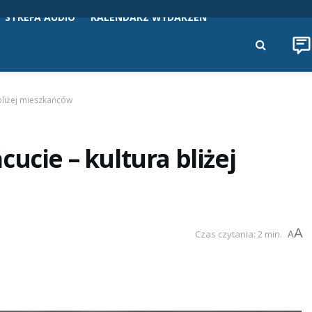
STREFA AUDIO
KALENDARZ WYDARZEŃ
 bliżej mieszkańców
ucie – kultura bliżej
A
Czas czytania: 2 min.
A