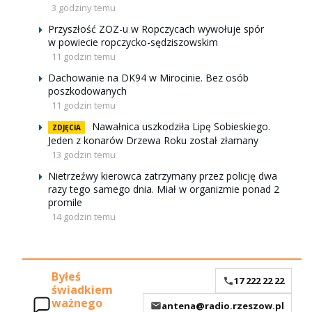
3 godziny temu
Przyszłość ZOZ-u w Ropczycach wywołuje spór
w powiecie ropczycko-sędziszowskim
11 godzin temu
Dachowanie na DK94 w Mirocinie. Bez osób
poszkodowanych
11 godzin temu
Nawałnica uszkodziła Lipę Sobieskiego.
ZDJĘCIA
Jeden z konarów Drzewa Roku został złamany
13 godzin temu
Nietrzeźwy kierowca zatrzymany przez policję dwa
razy tego samego dnia. Miał w organizmie ponad 2
promile
14 godzin temu
Byłeś
17 222 22 22
świadkiem
ważnego
antena@radio.rzeszow.pl