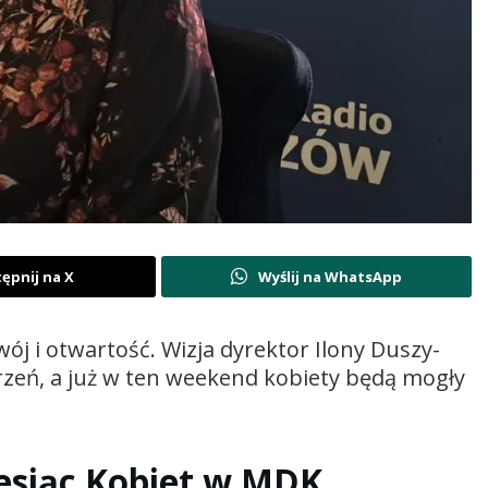
ępnij na X
Wyślij na WhatsApp
ój i otwartość. Wizja dyrektor Ilony Duszy-
zeń, a już w ten weekend kobiety będą mogły
esiąc Kobiet w MDK