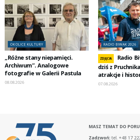
OKOLICE KULTURY
RADIO BIWAK 2026
„Różne stany niepamięci.
Radio B
ZDJĘCIA
Archiwum”. Analogowe
dziś z Pruchni
fotografie w Galerii Pastula
atrakcje i hist
08.08.2026
07.08.2026
MASZ TEMAT DO PORU
Zadzwoń:
tel. +48 17 22