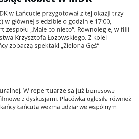
 w Łańcucie przygotował z tej okazji trzy
 w głównej siedzibie o godzinie 17:00,
t zespołu „Małe co nieco”. Równolegle, w filii
twa Krzysztofa Łozowskiego. Z kolei
ńcy zobaczą spektakl „Zielona Gęś”
alnej. W repertuarze są już
biznesowe
filmowe z dyskusjami. Placówka ogłosiła również
szkańcy Łańcuta wezmą udział we wspólnym