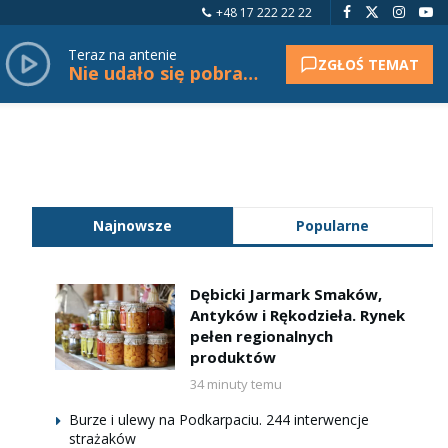
+48 17 222 22 22
Teraz na antenie
ZGŁOŚ TEMAT
Nie udało się pobrać tytułu.
Najnowsze
Popularne
Dębicki Jarmark Smaków,
Antyków i Rękodzieła. Rynek
pełen regionalnych
produktów
34 minuty temu
Burze i ulewy na Podkarpaciu. 244 interwencje
strażaków