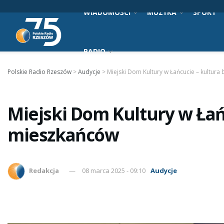
WIADOMOŚCI
MUZYKA
SPORT
RADIO
Polskie Radio Rzeszów
>
Audycje
>
Miejski Dom Kultury w Łańcucie – kultura
Miejski Dom Kultury w Łańc
mieszkańców
Redakcja
08 marca 2025 - 09:10
Audycje