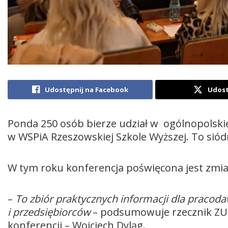
Udostępnij na Facebook
Udost
Ponda 250 osób bierze udział w ogólnopolskie
w WSPiA Rzeszowskiej Szkole Wyższej. To sió
W tym roku konferencja poświęcona jest zmi
–
To zbiór praktycznych informacji dla pracod
i przedsiębiorców
– podsumowuje rzecznik ZUS
konferencji – Wojciech Dyląg.