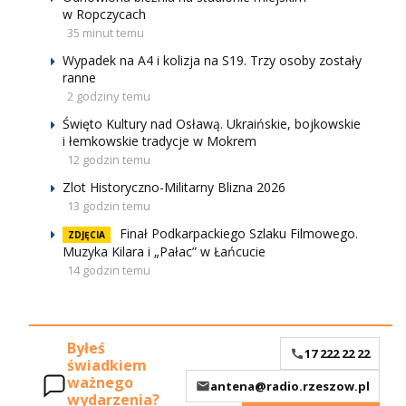
w Ropczycach
35 minut temu
Wypadek na A4 i kolizja na S19. Trzy osoby zostały
ranne
2 godziny temu
Święto Kultury nad Osławą. Ukraińskie, bojkowskie
i łemkowskie tradycje w Mokrem
12 godzin temu
Zlot Historyczno-Militarny Blizna 2026
13 godzin temu
Finał Podkarpackiego Szlaku Filmowego.
ZDJĘCIA
Muzyka Kilara i „Pałac” w Łańcucie
14 godzin temu
Byłeś
17 222 22 22
świadkiem
ważnego
antena@radio.rzeszow.pl
wydarzenia?