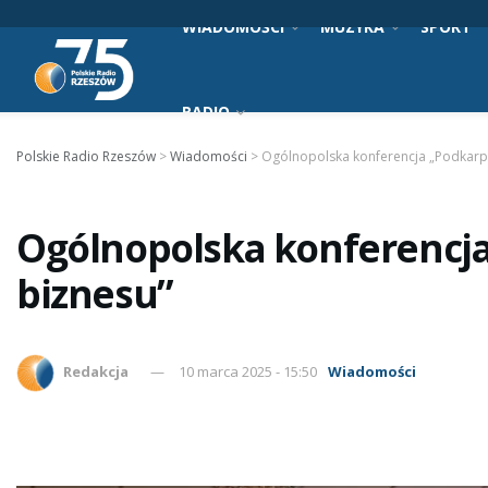
WIADOMOŚCI
MUZYKA
SPORT
RADIO
Polskie Radio Rzeszów
>
Wiadomości
>
Ogólnopolska konferencja „Podkarpa
Ogólnopolska konferencja
biznesu”
Redakcja
10 marca 2025 - 15:50
Wiadomości