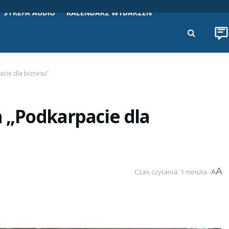
STREFA AUDIO
KALENDARZ WYDARZEŃ
cie dla biznesu”
 „Podkarpacie dla
A
Czas czytania: 1 minuta
A