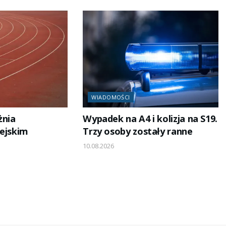
WIADOMOŚCI
żnia
Wypadek na A4 i kolizja na S19.
iejskim
Trzy osoby zostały ranne
10.08.2026