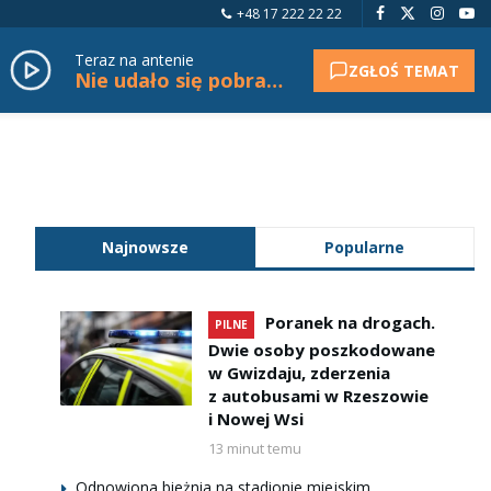
+48 17 222 22 22
Teraz na antenie
ZGŁOŚ TEMAT
Nie udało się pobrać tytułu.
Najnowsze
Popularne
Poranek na drogach.
PILNE
Dwie osoby poszkodowane
w Gwizdaju, zderzenia
z autobusami w Rzeszowie
i Nowej Wsi
13 minut temu
Odnowiona bieżnia na stadionie miejskim