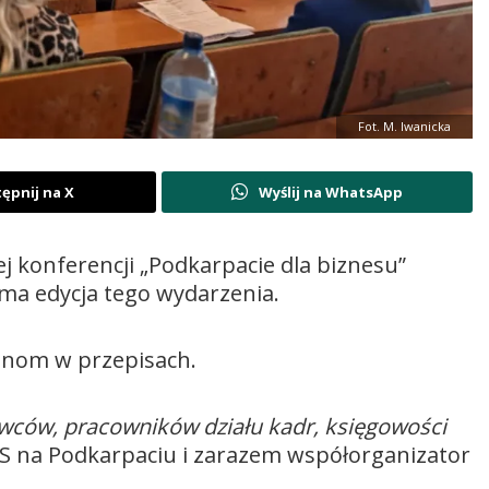
Fot. M. Iwanicka
ępnij na X
Wyślij na WhatsApp
j konferencji „Podkarpacie dla biznesu”
dma edycja tego wydarzenia.
anom w przepisach.
awców, pracowników działu kadr, księgowości
 na Podkarpaciu i zarazem współorganizator