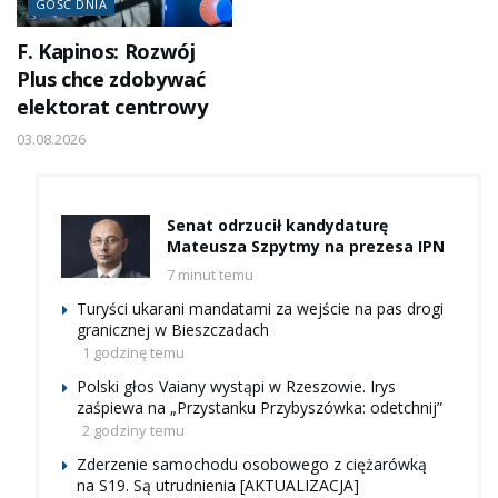
GOŚĆ DNIA
F. Kapinos: Rozwój
Plus chce zdobywać
elektorat centrowy
03.08.2026
Senat odrzucił kandydaturę
Mateusza Szpytmy na prezesa IPN
7 minut temu
Turyści ukarani mandatami za wejście na pas drogi
granicznej w Bieszczadach
1 godzinę temu
Polski głos Vaiany wystąpi w Rzeszowie. Irys
zaśpiewa na „Przystanku Przybyszówka: odetchnij”
2 godziny temu
Zderzenie samochodu osobowego z ciężarówką
na S19. Są utrudnienia [AKTUALIZACJA]