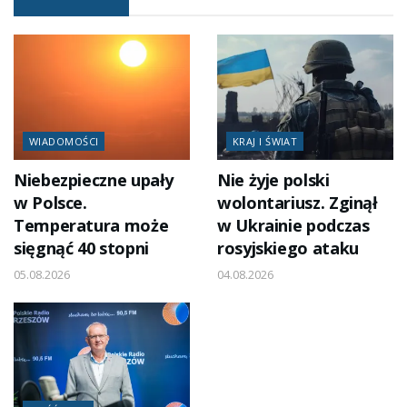
WIADOMOŚCI
KRAJ I ŚWIAT
Niebezpieczne upały
Nie żyje polski
w Polsce.
wolontariusz. Zginął
Temperatura może
w Ukrainie podczas
sięgnąć 40 stopni
rosyjskiego ataku
05.08.2026
04.08.2026