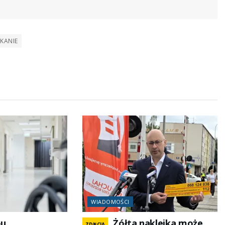
KANIE
WIADOMOŚCI
-u
Żółta naklejka może
ZDJĘCIA