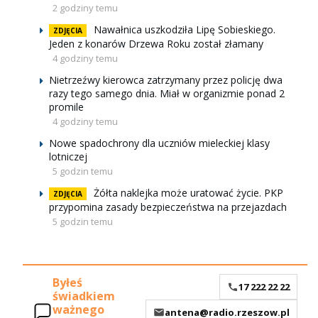
2 godziny temu
Nawałnica uszkodziła Lipę Sobieskiego.
ZDJĘCIA
Jeden z konarów Drzewa Roku został złamany
4 godziny temu
Nietrzeźwy kierowca zatrzymany przez policję dwa
razy tego samego dnia. Miał w organizmie ponad 2
promile
4 godziny temu
Nowe spadochrony dla uczniów mieleckiej klasy
lotniczej
5 godzin temu
Żółta naklejka może uratować życie. PKP
ZDJĘCIA
przypomina zasady bezpieczeństwa na przejazdach
5 godzin temu
Byłeś
17 222 22 22
świadkiem
ważnego
antena@radio.rzeszow.pl