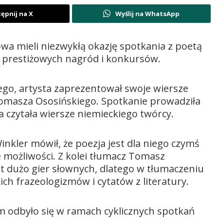
ępnij na X
Wyślij na WhatsApp
zowa mieli niezwykłą okazję spotkania z poetą
 prestiżowych nagród i konkursów.
ego, artysta zaprezentował swoje wiersze
omasza Ososińskiego. Spotkanie prowadziła
 czytała wiersze niemieckiego twórcy.
kler mówił, że poezja jest dla niego czymś
e możliwości. Z kolei tłumacz Tomasz
est dużo gier słownych, dlatego w tłumaczeniu
ch frazeologizmów i cytatów z literatury.
 odbyło się w ramach cyklicznych spotkań