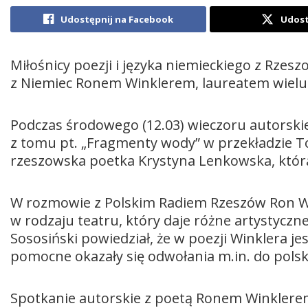
Udostępnij na Facebook
Udost
Miłośnicy poezji i języka niemieckiego z Rzes
z Niemiec Ronem Winklerem, laureatem wielu
Podczas środowego (12.03) wieczoru autorski
z tomu pt. „Fragmenty wody” w przekładzie T
rzeszowska poetka Krystyna Lenkowska, która
W rozmowie z Polskim Radiem Rzeszów Ron Win
w rodzaju teatru, który daje różne artystyczn
Sososiński powiedział, że w poezji Winklera j
pomocne okazały się odwołania m.in. do polski
Spotkanie autorskie z poetą Ronem Winklerem