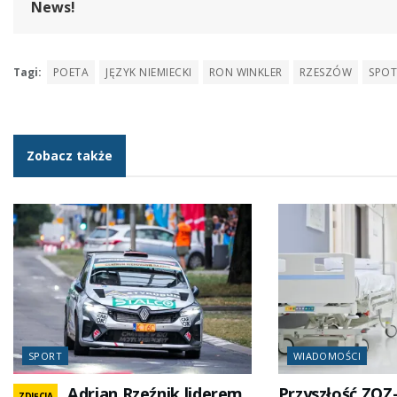
News!
Tagi:
POETA
JĘZYK NIEMIECKI
RON WINKLER
RZESZÓW
SPOT
Zobacz także
SPORT
WIADOMOŚCI
Adrian Rzeźnik liderem
Przyszłość ZOZ
ZDJĘCIA