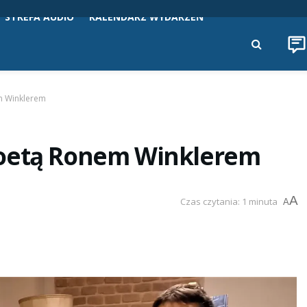
STREFA AUDIO
KALENDARZ WYDARZEŃ
m Winklerem
poetą Ronem Winklerem
A
Czas czytania: 1 minuta
A