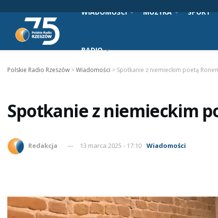
WIADOMOŚCI
MUZYKA
SPORT
RADIO
Polskie Radio Rzeszów
>
Wiadomości
>
Spotkanie z niemieckim poetą Rone
Spotkanie z niemieckim 
Redakcja
13 marca 2025 - 17:10
Wiadomości