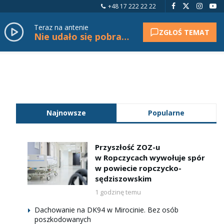
+48 17 222 22 22
Teraz na antenie
ZGŁOŚ TEMAT
Nie udało się pobrać tytułu.
Najnowsze
Popularne
Przyszłość ZOZ-u
w Ropczycach wywołuje spór
w powiecie ropczycko-
sędziszowskim
1 godzinę temu
Dachowanie na DK94 w Mirocinie. Bez osób
poszkodowanych