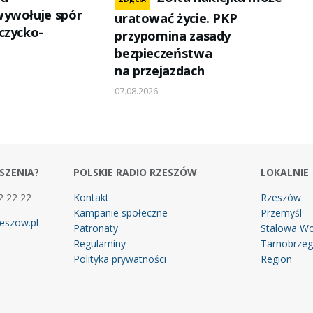
wywołuje spór
uratować życie. PKP
czycko-
przypomina zasady
bezpieczeństwa
na przejazdach
07.08.2026
SZENIA?
POLSKIE RADIO RZESZÓW
LOKALNIE
2 22 22
Kontakt
Rzeszów
Kampanie społeczne
Przemyśl
eszow.pl
Patronaty
Stalowa Wo
Regulaminy
Tarnobrze
Polityka prywatności
Region