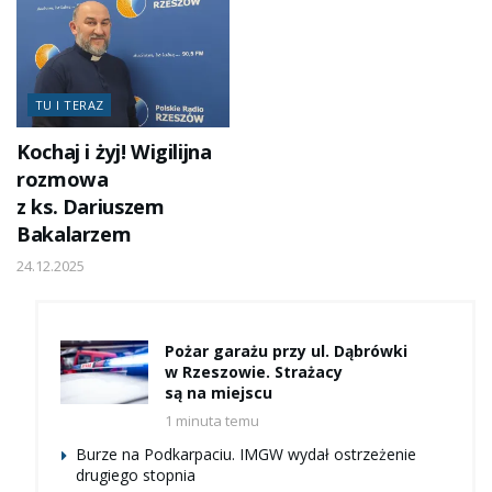
TU I TERAZ
Kochaj i żyj! Wigilijna
rozmowa
z ks. Dariuszem
Bakalarzem
24.12.2025
Pożar garażu przy ul. Dąbrówki
w Rzeszowie. Strażacy
są na miejscu
1 minuta temu
Burze na Podkarpaciu. IMGW wydał ostrzeżenie
drugiego stopnia