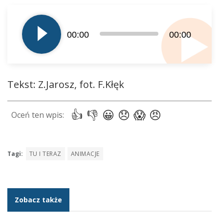
Odtwarzacz
plików
00:00
00:00
dźwiękowych
Tekst: Z.Jarosz, fot. F.Kłęk
Tagi:
TU I TERAZ
ANIMACJE
Zobacz także