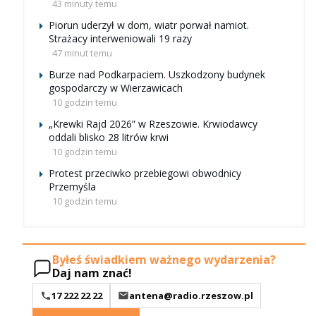
43 minuty temu
Piorun uderzył w dom, wiatr porwał namiot.
Strażacy interweniowali 19 razy
47 minut temu
Burze nad Podkarpaciem. Uszkodzony budynek
gospodarczy w Wierzawicach
10 godzin temu
„Krewki Rajd 2026” w Rzeszowie. Krwiodawcy
oddali blisko 28 litrów krwi
10 godzin temu
Protest przeciwko przebiegowi obwodnicy
Przemyśla
10 godzin temu
Byłeś świadkiem ważnego wydarzenia?
Daj nam znać!
17 222 22 22
antena@radio.rzeszow.pl