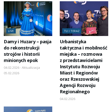
LIVE
TU I TERAZ
Damy i Huzary – pasja
Urbanistyka
do rekonstrukcji
taktyczna i mobilność
strojów i historii
miejska – rozmowa
minionych epok
z przedstawicielami
Instytutu Rozwoju
04.02.2026 - Aktualizacja
Miast i Regionów
05.02.2026
oraz Rzeszowskiej
Agencji Rozwoju
Regionalnego
04.02.2026