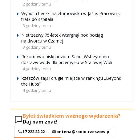
2 godziny temu
Wybuch beczki na złomowisku w Jaśle. Pracownik
trafił do szpitala
3 godziny temu
Nietrzeźwy 75-latek wtargnął pod pociąg
na dworcu w Czarnej
3 godziny temu
Rekordowo niski poziom Sanu. Wstrzymano
dostawy wody dla przemysłu w Stalowej Woli
4 godziny temu
Rzeszów zajął drugie miejsce w rankingu „Beyond
the Hubs”
4 godziny temu
Byłeś świadkiem ważnego wydarzenia?
Daj nam znać!
17 222 22 22
antena@radio.rzeszow.pl