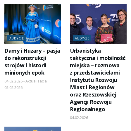
AUDYCJE
AUDYCJE
Damy i Huzary – pasja
Urbanistyka
do rekonstrukcji
taktyczna i mobilność
strojów i historii
miejska – rozmowa
minionych epok
z przedstawicielami
Instytutu Rozwoju
04.02.2026 - Aktualizacja
Miast i Regionów
05.02.2026
oraz Rzeszowskiej
Agencji Rozwoju
Regionalnego
04.02.2026