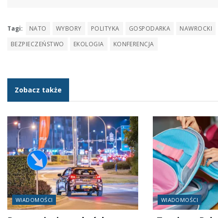
Tagi:
NATO
WYBORY
POLITYKA
GOSPODARKA
NAWROCKI
BEZPIECZEŃSTWO
EKOLOGIA
KONFERENCJA
Zobacz także
WIADOMOŚCI
WIADOMOŚCI