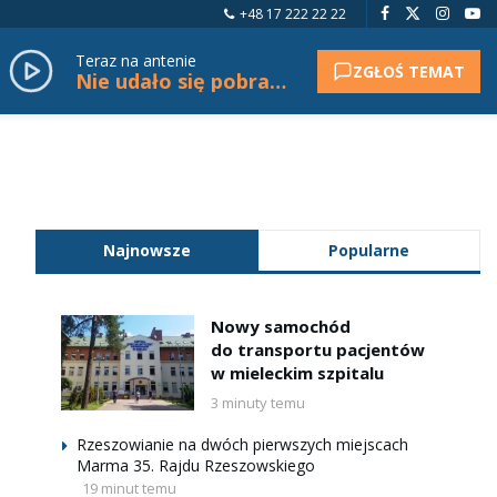
+48 17 222 22 22
Teraz na antenie
ZGŁOŚ TEMAT
Nie udało się pobrać tytułu.
Najnowsze
Popularne
Nowy samochód
do transportu pacjentów
w mieleckim szpitalu
3 minuty temu
Rzeszowianie na dwóch pierwszych miejscach
Marma 35. Rajdu Rzeszowskiego
19 minut temu