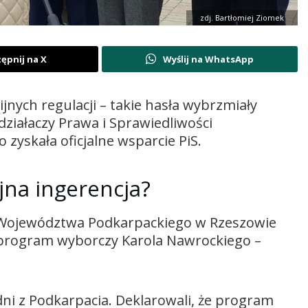
zdj. Bartłomiej Ziomek
ępnij na X
Wyślij na WhatsApp
nych regulacji – takie hasła wybrzmiały
ziałaczy Prawa i Sprawiedliwości
zyskała oficjalne wsparcie PiS.
jna ingerencja?
Województwa Podkarpackiego w Rzeszowie
i program wyborczy Karola Nawrockiego –
adni z Podkarpacia. Deklarowali, że program