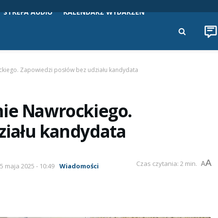
STREFA AUDIO
KALENDARZ WYDARZEŃ
ckiego. Zapowiedzi posłów bez udziału kandydata
mie Nawrockiego.
ziału kandydata
A
Czas czytania: 2 min.
A
05 maja 2025 - 10:49
Wiadomości