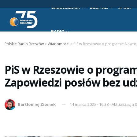
WIADOMOŚCI
MUZYKA
SPORT
RADIO
Polskie Radio Rzeszów
>
Wiadomości
>
PiS w Rzeszowie o programie Nawro
PiS w Rzeszowie o progra
Zapowiedzi posłów bez ud
Bartłomiej Ziomek
14 marca 2025 - 16:38 - Aktualizacja 