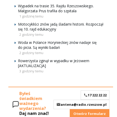
Wypadek na trasie 35. Rajdu Rzeszowskiego.
Małgorzata Prus trafiła do szpitala
1 godzinę temu
Motocykliści znów jadą śladami historii. Rozpoczął
się 10. rajd edukacyjny
2 godziny temu
Woda w Polance Horynieckiej znów nadaje się
do picia. Są wyniki badań
2 godziny temu
Rowerzysta zginął w wypadku w Jeżowem
[AKTUALIZACJA]
3 godziny temu
Byłeś
17 222 22 22
świadkiem
ważnego
antena@radio.rzeszow.pl
wydarzenia?
Daj nam znać!
Otwórz formularz