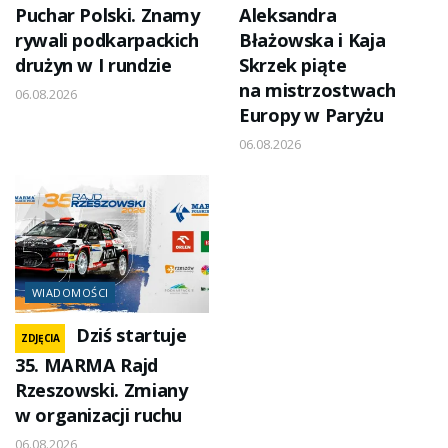
Puchar Polski. Znamy
Aleksandra
rywali podkarpackich
Błażowska i Kaja
drużyn w I rundzie
Skrzek piąte
na mistrzostwach
06.08.2026
Europy w Paryżu
06.08.2026
WIADOMOŚCI
Dziś startuje
ZDJĘCIA
35. MARMA Rajd
Rzeszowski. Zmiany
w organizacji ruchu
06.08.2026