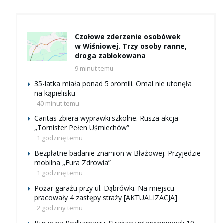
Czołowe zderzenie osobówek
w Wiśniowej. Trzy osoby ranne,
droga zablokowana
9 minut temu
35-latka miała ponad 5 promili. Omal nie utonęła
na kąpielisku
40 minut temu
Caritas zbiera wyprawki szkolne. Rusza akcja
„Tornister Pełen Uśmiechów”
1 godzinę temu
Bezpłatne badanie znamion w Błażowej. Przyjedzie
mobilna „Fura Zdrowia”
1 godzinę temu
Pożar garażu przy ul. Dąbrówki. Na miejscu
pracowały 4 zastępy straży [AKTUALIZACJA]
2 godziny temu
Burze na Podkarpaciu. Strażacy interweniowali 19