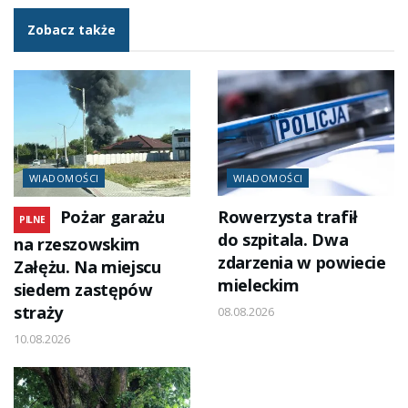
Zobacz także
WIADOMOŚCI
WIADOMOŚCI
Pożar garażu
Rowerzysta trafił
PILNE
do szpitala. Dwa
na rzeszowskim
zdarzenia w powiecie
Załężu. Na miejscu
mieleckim
siedem zastępów
straży
08.08.2026
10.08.2026