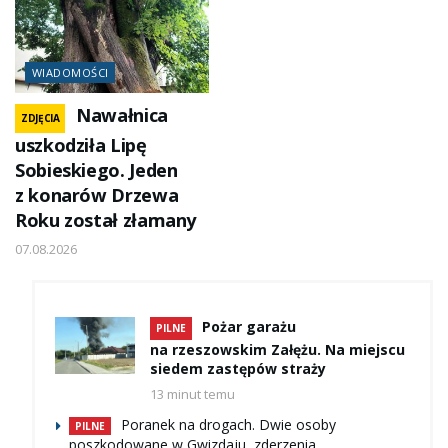
WIADOMOŚCI
Nawałnica
ZDJĘCIA
uszkodziła Lipę
Sobieskiego. Jeden
z konarów Drzewa
Roku został złamany
07.08.2026
Pożar garażu
PILNE
na rzeszowskim Załężu. Na miejscu
siedem zastępów straży
13 minut temu
Poranek na drogach. Dwie osoby
PILNE
poszkodowane w Gwizdaju, zderzenia