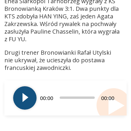
Enea Siarkopol Tarnobrzeg wygrały z KS
Bronowianką Kraków 3:1. Dwa punkty dla
KTS zdobyła HAN YING, zaś jeden Agata
Zakrzewska. Wśród rywalek na pochwały
zasłużyła Pauline Chasselin, która wygrała
z FU YU.
Drugi trener Bronowianki Rafał Utylski
nie ukrywał, że ucieszyła do postawa
francuskiej zawodniczki.
Odtwarzacz
plików
dźwiękowych
00:00
00:00