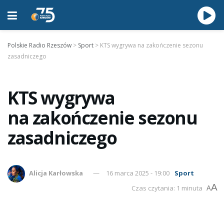
Polskie Radio Rzeszów
>
Sport
>
KTS wygrywa na zakończenie sezonu
zasadniczego
KTS wygrywa
na zakończenie sezonu
zasadniczego
Alicja Karłowska
16 marca 2025 - 19:00
Sport
A
Czas czytania: 1 minuta
A