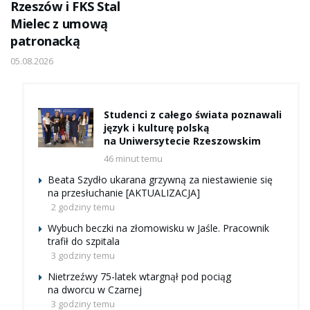
Rzeszów i FKS Stal
Mielec z umową
patronacką
05.08.2026
Studenci z całego świata poznawali
język i kulturę polską
na Uniwersytecie Rzeszowskim
46 minut temu
Beata Szydło ukarana grzywną za niestawienie się
na przesłuchanie [AKTUALIZACJA]
2 godziny temu
Wybuch beczki na złomowisku w Jaśle. Pracownik
trafił do szpitala
3 godziny temu
Nietrzeźwy 75-latek wtargnął pod pociąg
na dworcu w Czarnej
3 godziny temu