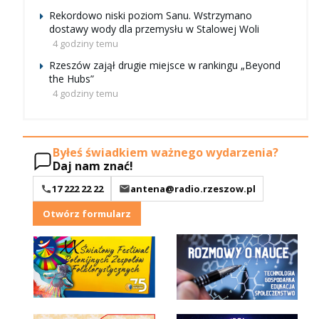
Rekordowo niski poziom Sanu. Wstrzymano
dostawy wody dla przemysłu w Stalowej Woli
4 godziny temu
Rzeszów zajął drugie miejsce w rankingu „Beyond
the Hubs”
4 godziny temu
Byłeś świadkiem ważnego wydarzenia?
Daj nam znać!
17 222 22 22
antena@radio.rzeszow.pl
Otwórz formularz