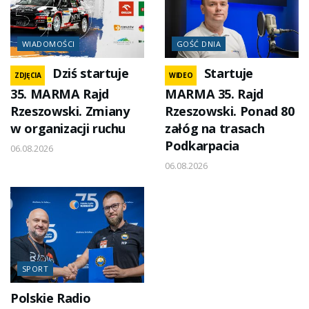
WIADOMOŚCI
GOŚĆ DNIA
Dziś startuje
Startuje
ZDJĘCIA
WIDEO
35. MARMA Rajd
MARMA 35. Rajd
Rzeszowski. Zmiany
Rzeszowski. Ponad 80
w organizacji ruchu
załóg na trasach
Podkarpacia
06.08.2026
06.08.2026
SPORT
Polskie Radio