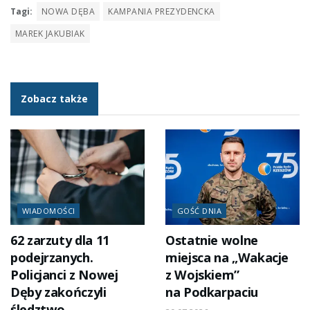
Tagi:
NOWA DĘBA
KAMPANIA PREZYDENCKA
MAREK JAKUBIAK
Zobacz także
WIADOMOŚCI
GOŚĆ DNIA
62 zarzuty dla 11
Ostatnie wolne
podejrzanych.
miejsca na „Wakacje
Policjanci z Nowej
z Wojskiem”
Dęby zakończyli
na Podkarpaciu
śledztwo