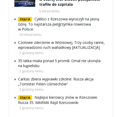
trafiło do szpitala
5 minut temu
Cykliści z Rzeszowa wyruszyli na Jasną
ZDJĘCIA
Górę. To najstarsza pielgrzymka rowerowa
w Polsce
50 minut temu
Czołowe zderzenie w Wiśniowej. Trzy osoby ranne,
wprowadzono ruch wahadłowy [AKTUALIZACJA]
2 godziny temu
35-latka miała ponad 5 promili. Omal nie utonęła
na kąpielisku
2 godziny temu
Caritas zbiera wyprawki szkolne. Rusza akcja
„Tornister Pełen Uśmiechów”
3 godziny temu
Najlepsi kierowcy znów w Rzeszowie.
ZDJĘCIA
Rusza 35. MARMA Rajd Rzeszowski
3 godziny temu