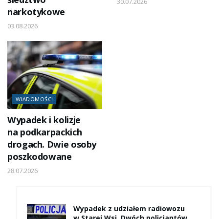
30.07.2026
narkotykowe
03.08.2026
WIADOMOŚCI
Wypadek i kolizje
na podkarpackich
drogach. Dwie osoby
poszkodowane
28.07.2026
Wypadek z udziałem radiowozu
w Starej Wsi. Dwóch policjantów