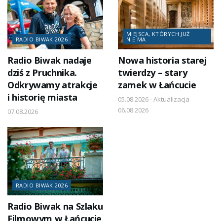
MIEJSCA, KTÓRYCH JUŻ
RADIO BIWAK 2026
NIE MA
Radio Biwak nadaje
Nowa historia starej
dziś z Pruchnika.
twierdzy – stary
Odkrywamy atrakcje
zamek w Łańcucie
i historię miasta
05.08.2026 - Aktualizacja
06.08.2026
07.08.2026
RADIO BIWAK 2026
Radio Biwak na Szlaku
Filmowym w Łańcucie