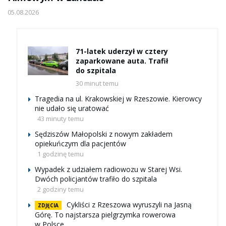
05.08.2026
71-latek uderzył w cztery
zaparkowane auta. Trafił
do szpitala
30 minut temu
Tragedia na ul. Krakowskiej w Rzeszowie. Kierowcy
nie udało się uratować
43 minuty temu
Sędziszów Małopolski z nowym zakładem
opiekuńczym dla pacjentów
1 godzinę temu
Wypadek z udziałem radiowozu w Starej Wsi.
Dwóch policjantów trafiło do szpitala
2 godziny temu
Cykliści z Rzeszowa wyruszyli na Jasną
ZDJĘCIA
Górę. To najstarsza pielgrzymka rowerowa
w Polsce