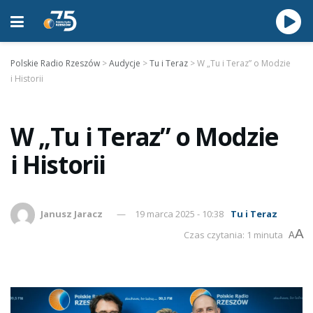
Polskie Radio Rzeszów
>
Audycje
>
Tu i Teraz
>
W „Tu i Teraz” o Modzie
i Historii
W „Tu i Teraz” o Modzie
i Historii
Janusz Jaracz
19 marca 2025 - 10:38
Tu i Teraz
A
Czas czytania: 1 minuta
A