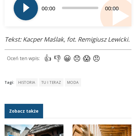
plików
00:00
00:00
dźwiękowych
Tekst: Kacper Maślak, fot. Remigiusz Lewicki.
Tagi:
HISTORIA
TU I TERAZ
MODA
Zobacz także