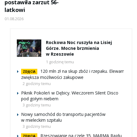
postawiła zarzut 56-
latkowi
01.08.2026
Rockowa Noc ruszyła na Lisiej
Górze. Mocne brzmienia
w Rzeszowie
1 godzinę temu
120 mln zł na skup zbóż i rzepaku. Elewarr
ZDJĘCIA
zwiększa możliwości zakupowe
2 godziny temu
Piknik Pokoleń w Dębicy. Wieczorem Silent Disco
pod gołym niebem
3 godziny temu
Nowy samochód do transportu pacjentów
w mieleckim szpitalu
3 godziny temu
Rzeszowianie na czele 35. MARMA Rajdu
ZDJĘCIA