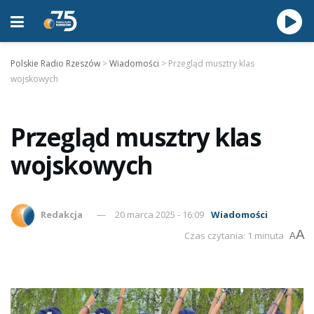
Polskie Radio Rzeszów
>
Wiadomości
>
Przegląd musztry klas
wojskowych
Przegląd musztry klas
wojskowych
Redakcja
20 marca 2025 - 16:09
Wiadomości
A
Czas czytania: 1 minuta
A