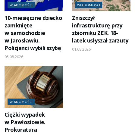
WIADOMOŚCI
WIADOMOŚCI
10-miesięczne dziecko
Zniszczył
zamknięte
infrastrukturę przy
w samochodzie
zbiorniku ZEK. 18-
w Jarosławiu.
latek usłyszał zarzuty
Policjanci wybili szybę
01.08.2026
05.08.2026
WIADOMOŚCI
Ciężki wypadek
w Pawłosiowie.
Prokuratura