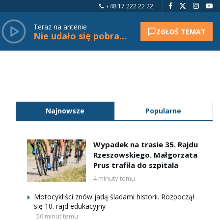
+48 17 222 22 22
Teraz na antenie
ZGŁOŚ TEMAT
Nie udało się pobrać tytułu.
Najnowsze
Popularne
Wypadek na trasie 35. Rajdu
Rzeszowskiego. Małgorzata
Prus trafiła do szpitala
4 minuty temu
Motocykliści znów jadą śladami historii. Rozpoczął
się 10. rajd edukacyjny
56 minut temu