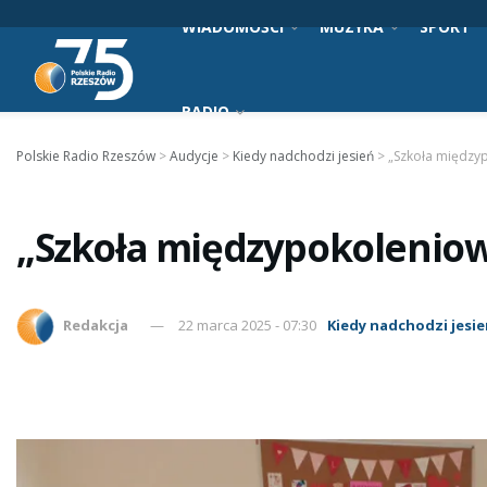
WIADOMOŚCI
MUZYKA
SPORT
RADIO
Polskie Radio Rzeszów
>
Audycje
>
Kiedy nadchodzi jesień
>
„Szkoła między
„Szkoła międzypokolenio
Redakcja
22 marca 2025 - 07:30
Kiedy nadchodzi jesi