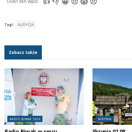
Tagi:
AUDYCJA
Zobacz także
RADIO BIWAK 2026
SKRYNIA
Radio Biwak w sercu
Skrynia 02.08