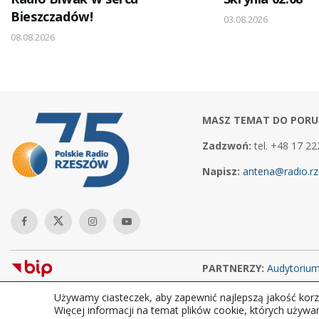
Bieszczadów!
03.08.2026
08.08.2026
MASZ TEMAT DO PORU
Zadzwoń:
tel. +48 17 22
Napisz:
antena@radio.rz
PARTNERZY:
Audytoriu
Używamy ciasteczek, aby zapewnić najlepszą jakość korzy
Copyright © 2026Polskie Radio Rzeszów S.A. w likwidacj. Wszelkie
Więcej informacji na temat plików cookie, których używa