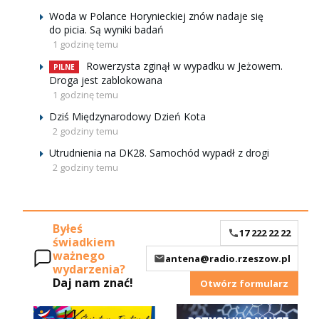
Woda w Polance Horynieckiej znów nadaje się
do picia. Są wyniki badań
1 godzinę temu
Rowerzysta zginął w wypadku w Jeżowem.
PILNE
Droga jest zablokowana
1 godzinę temu
Dziś Międzynarodowy Dzień Kota
2 godziny temu
Utrudnienia na DK28. Samochód wypadł z drogi
2 godziny temu
Byłeś
17 222 22 22
świadkiem
ważnego
antena@radio.rzeszow.pl
wydarzenia?
Daj nam znać!
Otwórz formularz