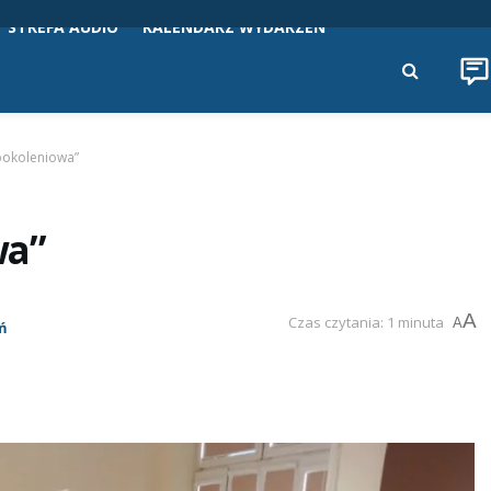
STREFA AUDIO
KALENDARZ WYDARZEŃ
pokoleniowa”
wa”
A
Czas czytania: 1 minuta
A
eń