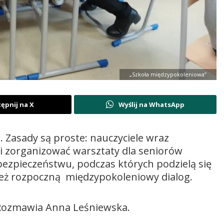
„Szkoła międzypokoleniowa”
ępnij na X
Wyślij na WhatsApp
. Zasady są proste: nauczyciele wraz
 i zorganizować warsztaty dla seniorów
zpieczeństwu, podczas których podzielą się
e też rozpoczną międzypokoleniowy dialog.
 Rozmawia Anna Leśniewska.