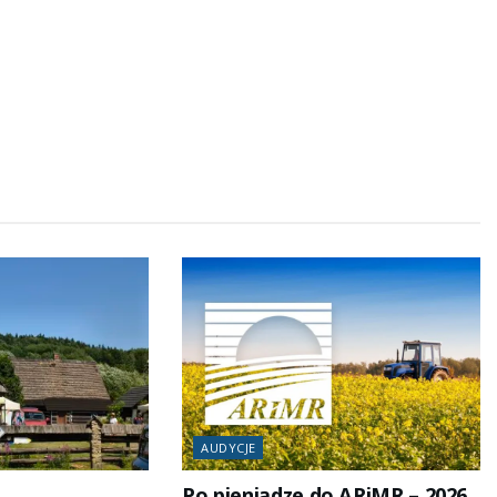
AUDYCJE
Po pieniądze do ARiMR – 2026