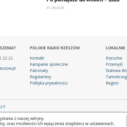
01.08.2026
SZENIA?
POLSKIE RADIO RZESZÓW
LOKALNIE
2 22 22
Kontakt
Rzeszów
Kampanie społeczne
Przemyśl
eszow.pl
Patronaty
Stalowa Wo
Regulaminy
Tarnobrze
Polityka prywatności
Region
m17
stania z naszej witryny.
 prawa zastrzeżone.
my, oraz możliwości ich wyłączenia znajdziesz w ustawieniach.