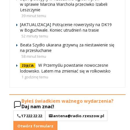
w sprawie Marcina Warchoła przeciwko Izabeli
Leszczynie
39 minut temu
[AKTUALIZACJA] Potrącenie rowerzysty na DK19
w Boguchwale. Koniec utrudnień na trasie
52 minuty temu
Beata Szydło ukarana grzywną za niestawienie się
na przesłuchanie
58 minut temu
W Przemyślu powstanie nowoczesne
ZDJĘCIA
lodowisko. Latem ma zmieniać się w rolkowisko
1 godzinę temu
Byłeś świadkiem ważnego wydarzenia?
Daj nam znać!
17 222 22 22
antena@radio.rzeszow.pl
Otwórz formularz