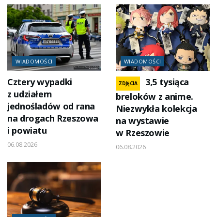
WIADOMOŚCI
WIADOMOŚCI
Cztery wypadki
3,5 tysiąca
ZDJĘCIA
z udziałem
breloków z anime.
jednośladów od rana
Niezwykła kolekcja
na drogach Rzeszowa
na wystawie
i powiatu
w Rzeszowie
06.08.2026
06.08.2026