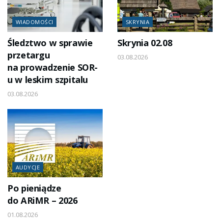
WIADOMOŚCI
SKRYNIA
Śledztwo w sprawie
Skrynia 02.08
przetargu
03.08.2026
na prowadzenie SOR-
u w leskim szpitalu
03.08.2026
AUDYCJE
Po pieniądze
do ARiMR – 2026
01.08.2026