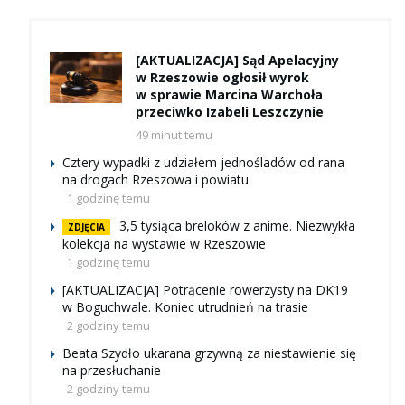
[AKTUALIZACJA] Sąd Apelacyjny
w Rzeszowie ogłosił wyrok
w sprawie Marcina Warchoła
przeciwko Izabeli Leszczynie
49 minut temu
Cztery wypadki z udziałem jednośladów od rana
na drogach Rzeszowa i powiatu
1 godzinę temu
3,5 tysiąca breloków z anime. Niezwykła
ZDJĘCIA
kolekcja na wystawie w Rzeszowie
1 godzinę temu
[AKTUALIZACJA] Potrącenie rowerzysty na DK19
w Boguchwale. Koniec utrudnień na trasie
2 godziny temu
Beata Szydło ukarana grzywną za niestawienie się
na przesłuchanie
2 godziny temu