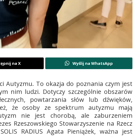
ępnij na X
Wyślij na WhatsApp
i Autyzmu. To okazja do poznania czym jest
tym nim ludzi. Dotyczy szczególnie obszarów
łecznych, powtarzania słów lub dźwięków,
 też, że osoby ze spektrum autyzmu mają
Autyzm nie jest chorobą, ale zaburzeniem
ezes Rzeszowskiego Stowarzyszenie na Rzecz
 SOLIS RADIUS Agata Pieniążek, ważna jest