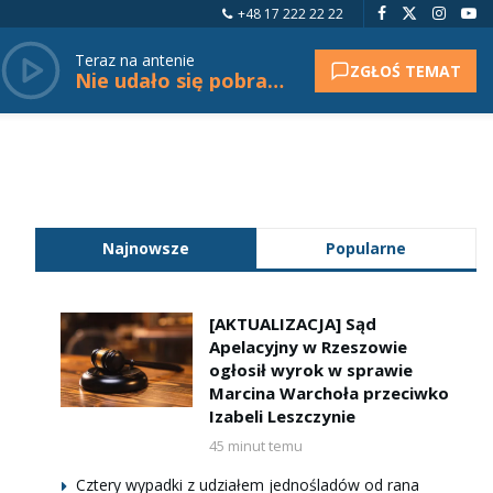
+48 17 222 22 22
Teraz na antenie
ZGŁOŚ TEMAT
Nie udało się pobrać tytułu.
Najnowsze
Popularne
[AKTUALIZACJA] Sąd
Apelacyjny w Rzeszowie
ogłosił wyrok w sprawie
Marcina Warchoła przeciwko
Izabeli Leszczynie
45 minut temu
Cztery wypadki z udziałem jednośladów od rana