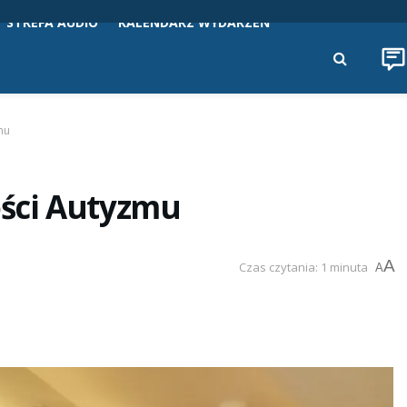
STREFA AUDIO
KALENDARZ WYDARZEŃ
mu
ści Autyzmu
A
Czas czytania: 1 minuta
A