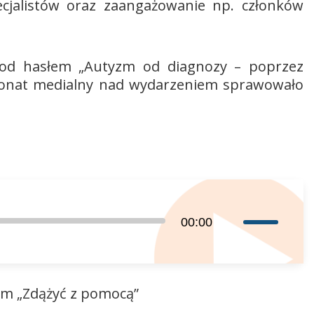
cjalistów oraz zaangażowanie np. członków
pod hasłem „Autyzm od diagnozy – poprzez
atronat medialny nad wydarzeniem sprawowało
Używaj
00:00
strzałek
do
góry
om „Zdążyć z pomocą”
oraz
do