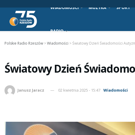
WIADOMOŚCI
MUZYKA
SPORT
RADIO
Polskie Radio Rzeszów
>
Wiadomości
>
Światowy Dzień Świadomości Autyz
Światowy Dzień Świadomo
Janusz Jaracz
02 kwietnia 2025 - 15:47
Wiadomości