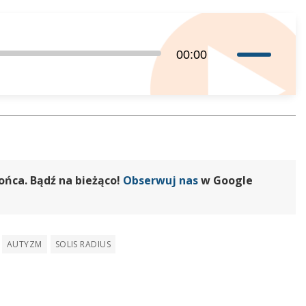
dołu
aby
zwiększyć
Używaj
00:00
lub
strzałek
zmniejszyć
do
głośność.
góry
oraz
do
dołu
aby
ońca. Bądź na bieżąco!
Obserwuj nas
w Google
zwiększyć
lub
zmniejszyć
AUTYZM
SOLIS RADIUS
głośność.