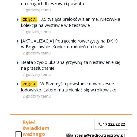
na drogach Rzeszowa i powiatu
1 godzinę temu
3,5 tysiąca breloków z anime. Niezwykła
ZDJĘCIA
kolekcja na wystawie w Rzeszowie
1 godzinę temu
[AKTUALIZACJA] Potrącenie rowerzysty na DK19
w Boguchwale. Koniec utrudnień na trasie
2 godziny temu
Beata Szydło ukarana grzywną za niestawienie się
na przesłuchanie
2 godziny temu
W Przemyślu powstanie nowoczesne
ZDJĘCIA
lodowisko. Latem ma zmieniać się w rolkowisko
2 godziny temu
Byłeś
17 222 22 22
świadkiem
ważnego
antena@radio.rzeszow.pl