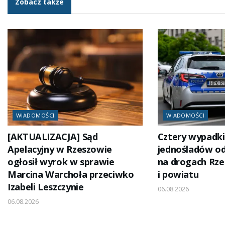
Zobacz także
WIADOMOŚCI
WIADOMOŚCI
[AKTUALIZACJA] Sąd
Cztery wypadki
Apelacyjny w Rzeszowie
jednośladów od
ogłosił wyrok w sprawie
na drogach Rz
Marcina Warchoła przeciwko
i powiatu
Izabeli Leszczynie
06.08.2026
06.08.2026