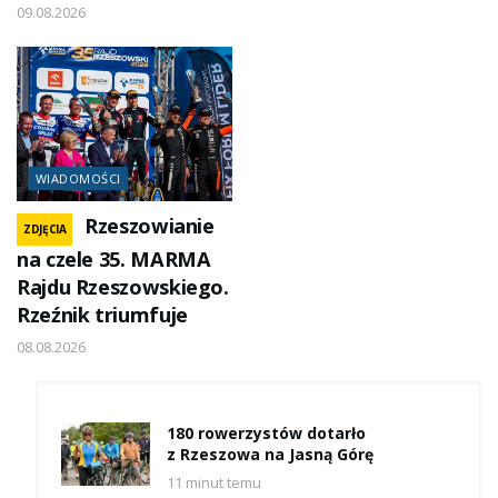
09.08.2026
WIADOMOŚCI
Rzeszowianie
ZDJĘCIA
na czele 35. MARMA
Rajdu Rzeszowskiego.
Rzeźnik triumfuje
08.08.2026
180 rowerzystów dotarło
z Rzeszowa na Jasną Górę
11 minut temu