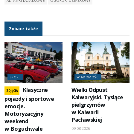
ALTANKI DZIAŁKOWE
OGÓRDKI DZIAŁKOWE
Zobacz także
SPORT
WIADOMOŚCI
Klasyczne
Wielki Odpust
ZDJĘCIA
Kalwaryjski. Tysiące
pojazdy i sportowe
pielgrzymów
emocje.
w Kalwarii
Motoryzacyjny
Pacławskiej
weekend
w Boguchwale
09.08.2026