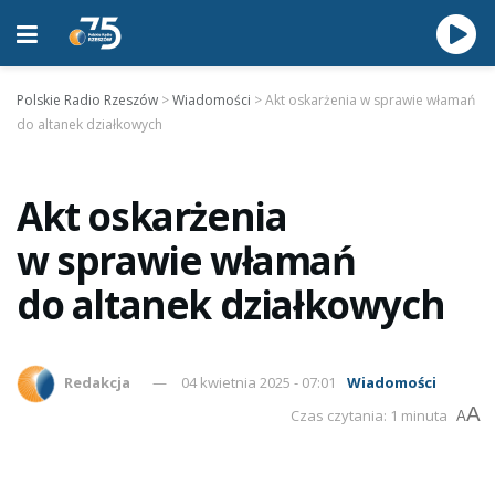
Polskie Radio Rzeszów
>
Wiadomości
>
Akt oskarżenia w sprawie włamań
do altanek działkowych
Akt oskarżenia
w sprawie włamań
do altanek działkowych
Redakcja
04 kwietnia 2025 - 07:01
Wiadomości
A
Czas czytania: 1 minuta
A