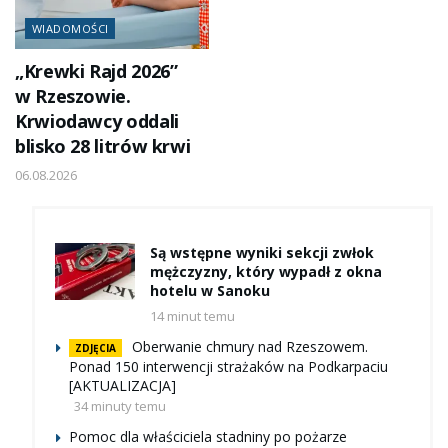
WIADOMOŚCI
„Krewki Rajd 2026”
w Rzeszowie.
Krwiodawcy oddali
blisko 28 litrów krwi
06.08.2026
Są wstępne wyniki sekcji zwłok
mężczyzny, który wypadł z okna
hotelu w Sanoku
14 minut temu
Oberwanie chmury nad Rzeszowem.
ZDJĘCIA
Ponad 150 interwencji strażaków na Podkarpaciu
[AKTUALIZACJA]
34 minuty temu
Pomoc dla właściciela stadniny po pożarze