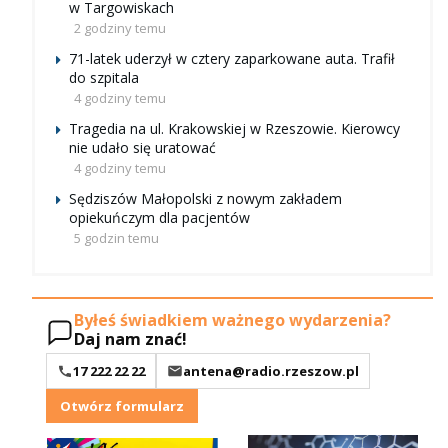
w Targowiskach
2 godziny temu
71-latek uderzył w cztery zaparkowane auta. Trafił
do szpitala
4 godziny temu
Tragedia na ul. Krakowskiej w Rzeszowie. Kierowcy
nie udało się uratować
4 godziny temu
Sędziszów Małopolski z nowym zakładem
opiekuńczym dla pacjentów
5 godzin temu
Byłeś świadkiem ważnego wydarzenia?
Daj nam znać!
17 222 22 22
antena@radio.rzeszow.pl
Otwórz formularz