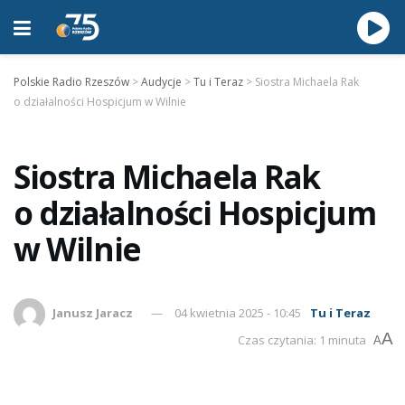
Polskie Radio Rzeszów
>
Audycje
>
Tu i Teraz
>
Siostra Michaela Rak
o działalności Hospicjum w Wilnie
Siostra Michaela Rak
o działalności Hospicjum
w Wilnie
Janusz Jaracz
04 kwietnia 2025 - 10:45
Tu i Teraz
A
Czas czytania: 1 minuta
A