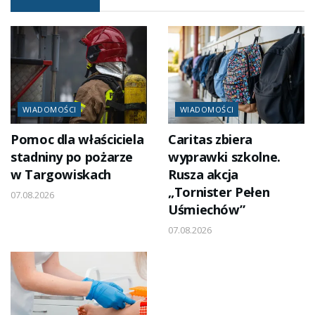
WIADOMOŚCI
WIADOMOŚCI
Pomoc dla właściciela
Caritas zbiera
stadniny po pożarze
wyprawki szkolne.
w Targowiskach
Rusza akcja
„Tornister Pełen
07.08.2026
Uśmiechów”
07.08.2026