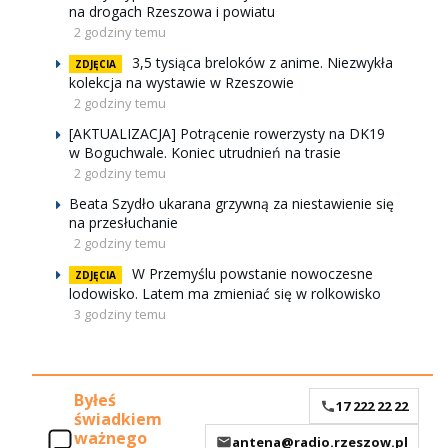
na drogach Rzeszowa i powiatu
2 godziny temu
3,5 tysiąca breloków z anime. Niezwykła
ZDJĘCIA
kolekcja na wystawie w Rzeszowie
2 godziny temu
[AKTUALIZACJA] Potrącenie rowerzysty na DK19
w Boguchwale. Koniec utrudnień na trasie
2 godziny temu
Beata Szydło ukarana grzywną za niestawienie się
na przesłuchanie
2 godziny temu
W Przemyślu powstanie nowoczesne
ZDJĘCIA
lodowisko. Latem ma zmieniać się w rolkowisko
3 godziny temu
Byłeś
17 222 22 22
świadkiem
ważnego
antena@radio.rzeszow.pl