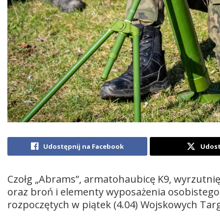
Udostępnij na Facebook
Udost
Czołg „Abrams”, armatohaubicę K9, wyrzutnię
oraz broń i elementy wyposażenia osobistego
rozpoczętych w piątek (4.04) Wojskowych Tar