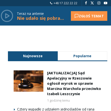
+48 17 222 22 22
Teraz na antenie
ZGŁOŚ TEMAT
Nie udało się pobrać tytułu.
Najnowsze
Popularne
[AKTUALIZACJA] Sąd
Apelacyjny w Rzeszowie
ogłosił wyrok w sprawie
Marcina Warchoła przeciwko
Izabeli Leszczynie
1 godzinę temu
Cztery wypadki z udziałem jednośladów od rana