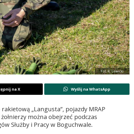
Fot. R. Lewicki
ępnij na X
Wyślij na WhatsApp
 rakietową „Langusta”, pojazdy MRAP
 żołnierzy można obejrzeć podczas
gów Służby i Pracy w Boguchwale.