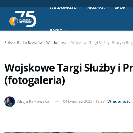
WIADOMOŚCI
MUZYKA
SPORT
RADIO
Polskie Radio Rzeszów
>
Wiadomości
>
Wojskowe Targi Służby i Pracy w Bog
Wojskowe Targi Służby i 
(fotogaleria)
Alicja Karłowska
04 kwietnia 2025 - 13:28
Wiadomości