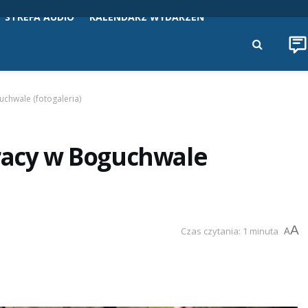
STREFA AUDIO
KALENDARZ WYDARZEŃ
uchwale (fotogaleria)
Pracy w Boguchwale
A
Czas czytania: 1 minuta
A