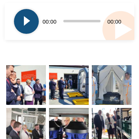
Odtwarzacz
plików
dźwiękowych
00:00
00:00