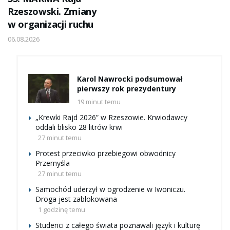
Rzeszowski. Zmiany
w organizacji ruchu
06.08.2026
Karol Nawrocki podsumował
pierwszy rok prezydentury
19 minut temu
„Krewki Rajd 2026” w Rzeszowie. Krwiodawcy
oddali blisko 28 litrów krwi
27 minut temu
Protest przeciwko przebiegowi obwodnicy
Przemyśla
27 minut temu
Samochód uderzył w ogrodzenie w Iwoniczu.
Droga jest zablokowana
1 godzinę temu
Studenci z całego świata poznawali język i kulturę