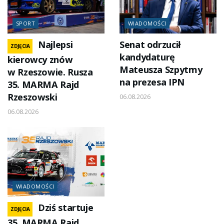
SPORT
WIADOMOŚCI
Najlepsi
Senat odrzucił
ZDJĘCIA
kandydaturę
kierowcy znów
Mateusza Szpytmy
w Rzeszowie. Rusza
na prezesa IPN
35. MARMA Rajd
Rzeszowski
06.08.2026
06.08.2026
WIADOMOŚCI
Dziś startuje
ZDJĘCIA
35. MARMA Rajd