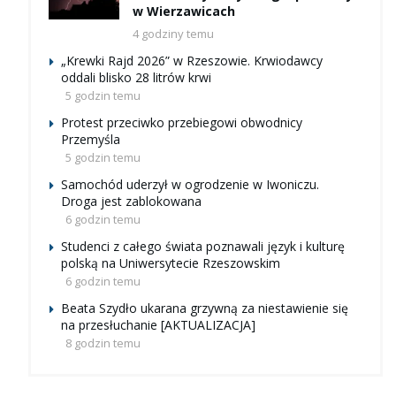
w Wierzawicach
4 godziny temu
„Krewki Rajd 2026” w Rzeszowie. Krwiodawcy
oddali blisko 28 litrów krwi
5 godzin temu
Protest przeciwko przebiegowi obwodnicy
Przemyśla
5 godzin temu
Samochód uderzył w ogrodzenie w Iwoniczu.
Droga jest zablokowana
6 godzin temu
Studenci z całego świata poznawali język i kulturę
polską na Uniwersytecie Rzeszowskim
6 godzin temu
Beata Szydło ukarana grzywną za niestawienie się
na przesłuchanie [AKTUALIZACJA]
8 godzin temu