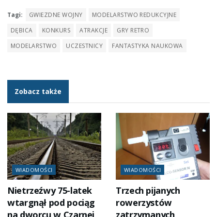
Tagi:
GWIEZDNE WOJNY
MODELARSTWO REDUKCYJNE
DĘBICA
KONKURS
ATRAKCJE
GRY RETRO
MODELARSTWO
UCZESTNICY
FANTASTYKA NAUKOWA
Zobacz także
WIADOMOŚCI
WIADOMOŚCI
Nietrzeźwy 75-latek
Trzech pijanych
wtargnął pod pociąg
rowerzystów
na dworcu w Czarnej
zatrzymanych