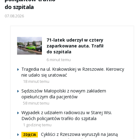
do szpitala
07.08.2026
71-latek uderzył w cztery
zaparkowane auta. Trafił
do szpitala
6 minut temu
Tragedia na ul. Krakowskiej w Rzeszowie. Kierowcy
nie udało się uratować
18 minut temu
Sędziszów Małopolski z nowym zakładem
opiekuńczym dla pacjentów
58 minut temu
Wypadek z udziałem radiowozu w Starej Wsi.
Dwóch policjantów trafiło do szpitala
1 godzinę temu
Cykliści z Rzeszowa wyruszyli na Jasną
ZDJĘCIA