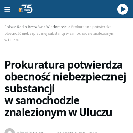
Polskie Radio Rzeszów
>
Wiadomości
>
Prokuratura potwierdza
obecność niebezpiecznej substancji w samochodzie znalezionym
w Uluczu
Prokuratura potwierdza
obecność niebezpiecznej
substancji
w samochodzie
znalezionym w Uluczu
Klaudia Fałat
04 kwietnia 2025 - 16:45