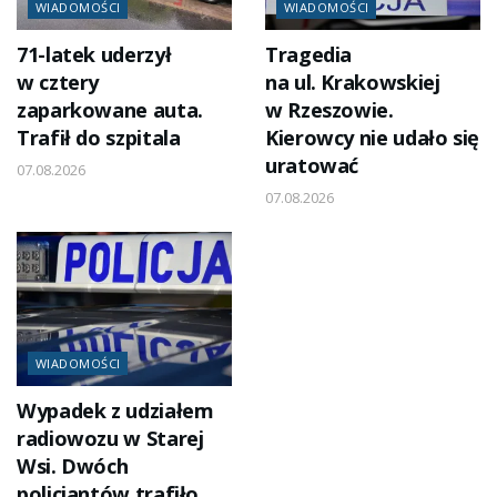
WIADOMOŚCI
WIADOMOŚCI
71-latek uderzył
Tragedia
w cztery
na ul. Krakowskiej
zaparkowane auta.
w Rzeszowie.
Trafił do szpitala
Kierowcy nie udało się
uratować
07.08.2026
07.08.2026
WIADOMOŚCI
Wypadek z udziałem
radiowozu w Starej
Wsi. Dwóch
policjantów trafiło