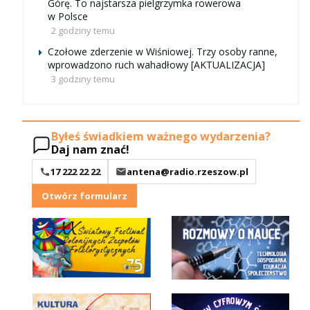
Górę. To najstarsza pielgrzymka rowerowa
w Polsce
2 godziny temu
Czołowe zderzenie w Wiśniowej. Trzy osoby ranne,
wprowadzono ruch wahadłowy [AKTUALIZACJA]
3 godziny temu
Byłeś świadkiem ważnego wydarzenia?
Daj nam znać!
17 222 22 22
antena@radio.rzeszow.pl
Otwórz formularz