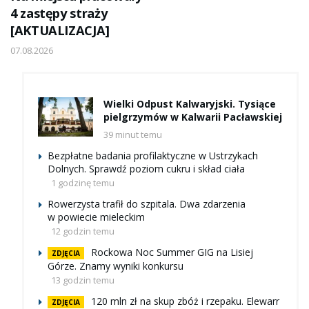
4 zastępy straży
[AKTUALIZACJA]
07.08.2026
Wielki Odpust Kalwaryjski. Tysiące
pielgrzymów w Kalwarii Pacławskiej
39 minut temu
Bezpłatne badania profilaktyczne w Ustrzykach
Dolnych. Sprawdź poziom cukru i skład ciała
1 godzinę temu
Rowerzysta trafił do szpitala. Dwa zdarzenia
w powiecie mieleckim
12 godzin temu
Rockowa Noc Summer GIG na Lisiej
ZDJĘCIA
Górze. Znamy wyniki konkursu
13 godzin temu
120 mln zł na skup zbóż i rzepaku. Elewarr
ZDJĘCIA