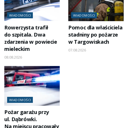
WIADOMOŚCI
WIADOMOŚCI
Rowerzysta trafił
Pomoc dla właściciela
do szpitala. Dwa
stadniny po pożarze
zdarzenia w powiecie
w Targowiskach
mieleckim
07.08.2026
08.08.2026
WIADOMOŚCI
Pożar garażu przy
ul. Dąbrówki.
Na miejscu pracowały