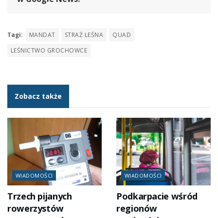
Tagi:
MANDAT
STRAŻ LEŚNA
QUAD
LEŚNICTWO GROCHOWCE
Zobacz także
WIADOMOŚCI
WIADOMOŚCI
Trzech pijanych
Podkarpacie wśród
rowerzystów
regionów