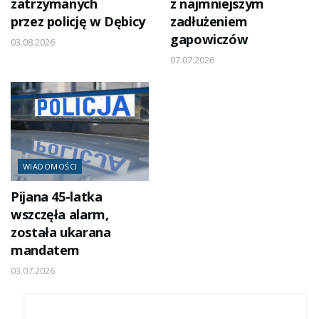
zatrzymanych
z najmniejszym
przez policję w Dębicy
zadłużeniem
gapowiczów
03.08.2026
07.07.2026
WIADOMOŚCI
Pijana 45-latka
wszczęła alarm,
została ukarana
mandatem
03.07.2026