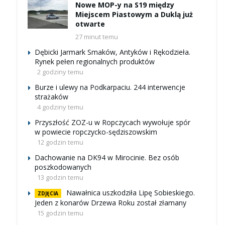
Nowe MOP-y na S19 między
Miejscem Piastowym a Duklą już
otwarte
27 minut temu
Dębicki Jarmark Smaków, Antyków i Rękodzieła.
Rynek pełen regionalnych produktów
2 godziny temu
Burze i ulewy na Podkarpaciu. 244 interwencje
strażaków
4 godziny temu
Przyszłość ZOZ-u w Ropczycach wywołuje spór
w powiecie ropczycko-sędziszowskim
12 godzin temu
Dachowanie na DK94 w Mirocinie. Bez osób
poszkodowanych
13 godzin temu
Nawałnica uszkodziła Lipę Sobieskiego.
ZDJĘCIA
Jeden z konarów Drzewa Roku został złamany
15 godzin temu