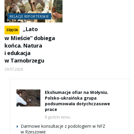
RELACJE REPORTERSKIE
„Lato
ZDJĘCIA
w Mieście” dobiega
końca. Natura
i edukacja
w Tarnobrzegu
29.07.2026
Ekshumacje ofiar na Wołyniu.
Polsko-ukraińska grupa
podsumowała dotychczasowe
prace
8 godzin temu
Darmowe konsultacje z podologiem w NFZ
w Rzeszowie