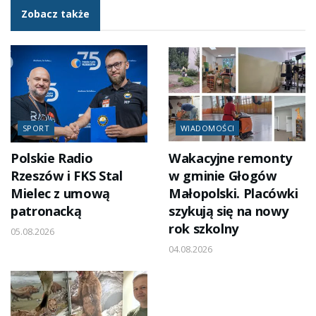
Zobacz także
SPORT
WIADOMOŚCI
Polskie Radio
Wakacyjne remonty
Rzeszów i FKS Stal
w gminie Głogów
Mielec z umową
Małopolski. Placówki
patronacką
szykują się na nowy
rok szkolny
05.08.2026
04.08.2026