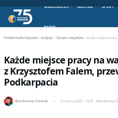
WIADOMOŚCI
MUZYKA
SPORT
RADIO
Polskie Radio Rzeszów
>
Audycje
>
Głosem związków
>
Każde miejsce pracy
Każde miejsce pracy na wa
z Krzysztofem Falem, prz
Podkarpacia
Bartłomiej Ziomek
25 marca 2025 - 13:05 - Aktualizacja 