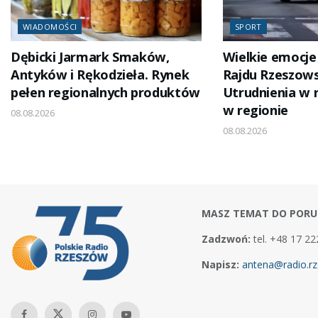
WIADOMOŚCI
SPORT
Dębicki Jarmark Smaków,
Wielkie emocje 
Antyków i Rękodzieła. Rynek
Rajdu Rzeszows
pełen regionalnych produktów
Utrudnienia w 
w regionie
08.08.2026
08.08.2026
MASZ TEMAT DO PORU
Zadzwoń:
tel. +48 17 22
Napisz:
antena@radio.rz