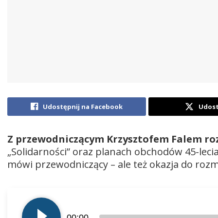
Udostępnij na Facebook
Udost
Z przewodniczącym Krzysztofem Falem r
„Solidarności” oraz planach obchodów 45-leci
mówi przewodniczący – ale też okazja do roz
Odtwarzacz
plików
00:00