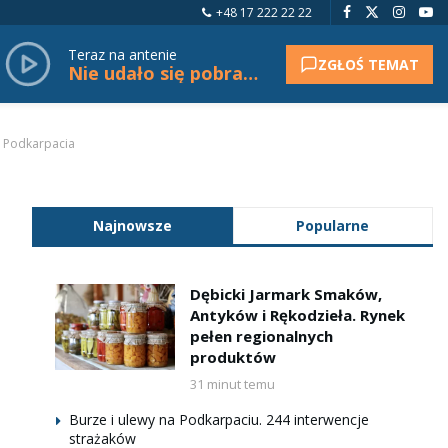
+48 17 222 22 22
Teraz na antenie
ZGŁOŚ TEMAT
Nie udało się pobrać tytułu.
i Podkarpacia
Najnowsze
Popularne
Dębicki Jarmark Smaków,
Antyków i Rękodzieła. Rynek
pełen regionalnych
produktów
31 minut temu
Burze i ulewy na Podkarpaciu. 244 interwencje
strażaków