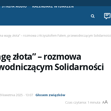
STREFA AUDIO
KALENDARZ WYDARZEŃ
 na wagę złota” – rozmowa z Krzysztofem Falem, przewodniczącym Solidarnośc
gę złota” – rozmowa
ewodniczącym Solidarności
09 kwietnia 2025 - 13:07
Głosem związków
A
Czas czytania: 1 minuta
A