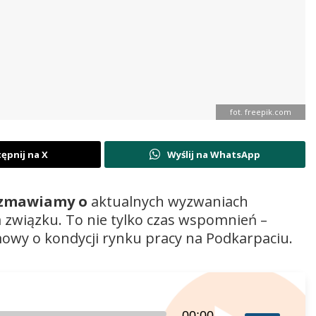
fot. freepik.com
ępnij na X
Wyślij na WhatsApp
ozmawiamy o
aktualnych wyzwaniach
a związku. To nie tylko czas wspomnień –
mowy o kondycji rynku pracy na Podkarpaciu.
Używaj
00:00