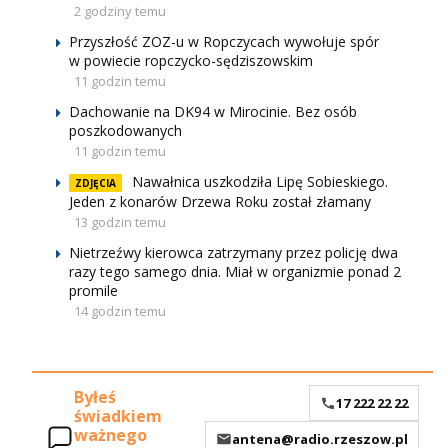
2 godziny temu
Przyszłość ZOZ-u w Ropczycach wywołuje spór
w powiecie ropczycko-sędziszowskim
11 godzin temu
Dachowanie na DK94 w Mirocinie. Bez osób
poszkodowanych
11 godzin temu
Nawałnica uszkodziła Lipę Sobieskiego.
ZDJĘCIA
Jeden z konarów Drzewa Roku został złamany
13 godzin temu
Nietrzeźwy kierowca zatrzymany przez policję dwa
razy tego samego dnia. Miał w organizmie ponad 2
promile
14 godzin temu
Byłeś
17 222 22 22
świadkiem
ważnego
antena@radio.rzeszow.pl