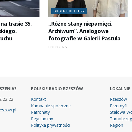
OKOLICE KULTURY
na trasie 35.
„Różne stany niepamięci.
kiego.
Archiwum”. Analogowe
ruchu
fotografie w Galerii Pastula
08.08.2026
SZENIA?
POLSKIE RADIO RZESZÓW
LOKALNIE
2 22 22
Kontakt
Rzeszów
Kampanie społeczne
Przemyśl
eszow.pl
Patronaty
Stalowa Wo
Regulaminy
Tarnobrze
Polityka prywatności
Region