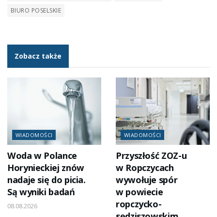
BIURO POSELSKIE
Zobacz także
WIADOMOŚCI
WIADOMOŚCI
Woda w Polance
Przyszłość ZOZ-u
Horynieckiej znów
w Ropczycach
nadaje się do picia.
wywołuje spór
Są wyniki badań
w powiecie
ropczycko-
08.08.2026
sędziszowskim