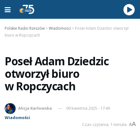
Polskie Radio Rzeszów
>
Wiadomości
>
Poseł Adam Dziedzic otworzył
biuro w Ropczycach
Poseł Adam Dziedzic
otworzył biuro
w Ropczycach
Alicja Karłowska
09 kwietnia 2025 - 17:49
Wiadomości
A
Czas czytania: 1 minuta
A