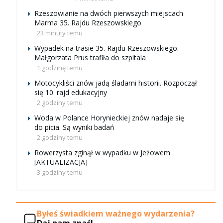
Rzeszowianie na dwóch pierwszych miejscach
Marma 35. Rajdu Rzeszowskiego
23 minuty temu
Wypadek na trasie 35. Rajdu Rzeszowskiego.
Małgorzata Prus trafiła do szpitala
1 godzinę temu
Motocykliści znów jadą śladami historii. Rozpoczął
się 10. rajd edukacyjny
2 godziny temu
Woda w Polance Horynieckiej znów nadaje się
do picia. Są wyniki badań
2 godziny temu
Rowerzysta zginął w wypadku w Jeżowem
[AKTUALIZACJA]
3 godziny temu
Byłeś świadkiem ważnego wydarzenia?
Daj nam znać!