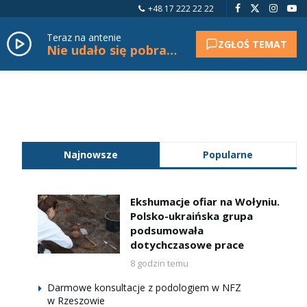
+48 17 222 22 22
Teraz na antenie
ZGŁOŚ TEMAT
Nie udało się pobrać tytułu.
Najnowsze
Popularne
Ekshumacje ofiar na Wołyniu.
Polsko-ukraińska grupa
podsumowała
dotychczasowe prace
8 godzin temu
Darmowe konsultacje z podologiem w NFZ
w Rzeszowie