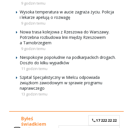
9 godzin temu
Wysoka temperatura w aucie zagraża życiu. Policja
i lekarze apelują o rozwagę
9 godzin temu
Nowa trasa kolejowa z Rzeszowa do Warszawy.
Potrzebna rozbudowa linii między Rzeszowem
a Tarnobrzegiem
9 godzin temu
Niespokojne popołudnie na podkarpackich drogach.
Doszło do kilku wypadków
11 godzin temu
Szpital Specjalistyczny w Mielcu odpowiada
związkom zawodowym w sprawie programu
naprawczego
13 godzin temu
Byłeś
17 222 22 22
świadkiem