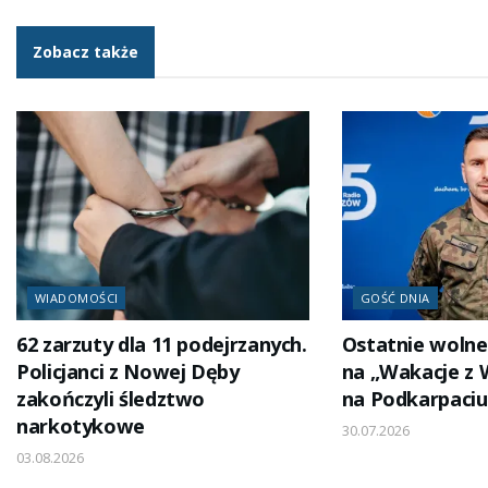
Zobacz także
WIADOMOŚCI
GOŚĆ DNIA
62 zarzuty dla 11 podejrzanych.
Ostatnie wolne
Policjanci z Nowej Dęby
na „Wakacje z 
zakończyli śledztwo
na Podkarpaciu
narkotykowe
30.07.2026
03.08.2026