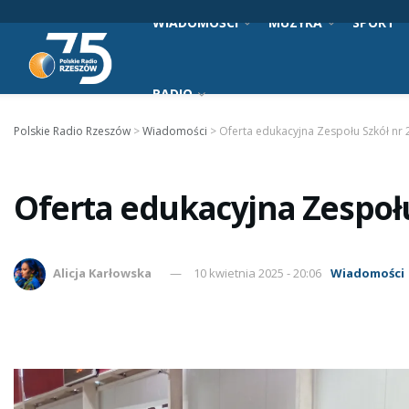
WIADOMOŚCI
MUZYKA
SPORT
RADIO
Polskie Radio Rzeszów
>
Wiadomości
>
Oferta edukacyjna Zespołu Szkół nr
Oferta edukacyjna Zespołu
Alicja Karłowska
10 kwietnia 2025 - 20:06
Wiadomości