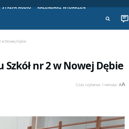
STREFA AUDIO
KALENDARZ WYDARZEŃ
 2 w Nowej Dębie
 Szkół nr 2 w Nowej Dębie
A
Czas czytania: 1 minuta
A