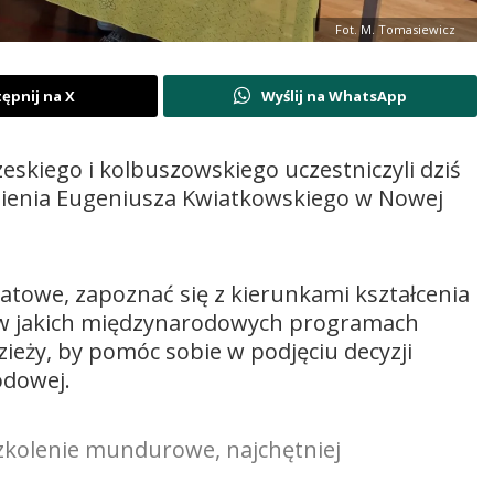
Fot. M. Tomasiewicz
ępnij na X
Wyślij na WhatsApp
kiego i kolbuszowskiego uczestniczyli dziś
imienia Eugeniusza Kwiatkowskiego w Nowej
towe, zapoznać się z kierunkami kształcenia
, w jakich międzynarodowych programach
dzieży, by pomóc sobie w podjęciu decyzji
odowej.
zkolenie mundurowe, najchętniej