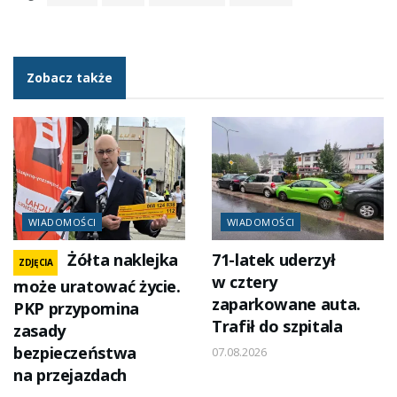
Zobacz także
WIADOMOŚCI
WIADOMOŚCI
Żółta naklejka
71-latek uderzył
ZDJĘCIA
w cztery
może uratować życie.
zaparkowane auta.
PKP przypomina
Trafił do szpitala
zasady
bezpieczeństwa
07.08.2026
na przejazdach