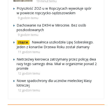
19 minut temu
Przyszłość ZOZ-u w Ropczycach wywołuje spór
w powiecie ropczycko-sędziszowskim
9 godzin temu
Dachowanie na DK94 w Mirocinie. Bez osób
poszkodowanych
9 godzin temu
Nawałnica uszkodziła Lipę Sobieskiego.
ZDJĘCIA
Jeden z konarów Drzewa Roku został złamany
11 godzin temu
Nietrzeźwy kierowca zatrzymany przez policję dwa
razy tego samego dnia. Miał w organizmie ponad 2
promile
12 godzin temu
Nowe spadochrony dla uczniów mieleckiej klasy
lotniczej
12 godzin temu