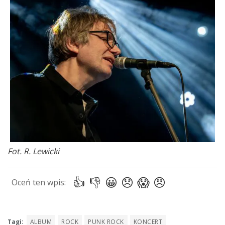
Fot. R. Lewicki
Tagi:
ALBUM
ROCK
PUNK ROCK
KONCERT