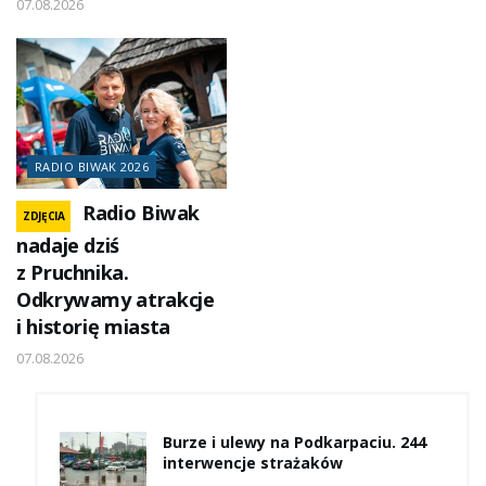
07.08.2026
RADIO BIWAK 2026
Radio Biwak
ZDJĘCIA
nadaje dziś
z Pruchnika.
Odkrywamy atrakcje
i historię miasta
07.08.2026
Burze i ulewy na Podkarpaciu. 244
interwencje strażaków