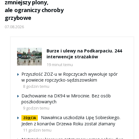
zmniejszy plony,
ale ograniczy choroby
grzybowe
07.08.2026
Burze i ulewy na Podkarpaciu. 244
interwencje strażaków
19 minut temu
Przyszłość ZOZ-u w Ropczycach wywołuje spór
w powiecie ropczycko-sędziszowskim
8 godzin temu
Dachowanie na DK94 w Mirocinie. Bez osób
poszkodowanych
9 godzin temu
Nawałnica uszkodziła Lipę Sobieskiego.
ZDJĘCIA
Jeden z konarów Drzewa Roku został złamany
11 godzin temu