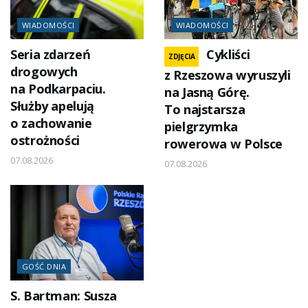
WIADOMOŚCI
WIADOMOŚCI
Seria zdarzeń
Cykliści
ZDJĘCIA
drogowych
z Rzeszowa wyruszyli
na Podkarpaciu.
na Jasną Górę.
Służby apelują
To najstarsza
o zachowanie
pielgrzymka
ostrożności
rowerowa w Polsce
07.08.2026
07.08.2026
GOŚĆ DNIA
S. Bartman: Susza