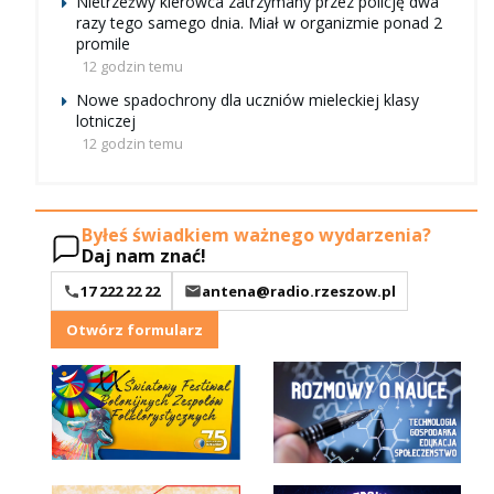
Nietrzeźwy kierowca zatrzymany przez policję dwa
razy tego samego dnia. Miał w organizmie ponad 2
promile
12 godzin temu
Nowe spadochrony dla uczniów mieleckiej klasy
lotniczej
12 godzin temu
Byłeś świadkiem ważnego wydarzenia?
Daj nam znać!
17 222 22 22
antena@radio.rzeszow.pl
Otwórz formularz