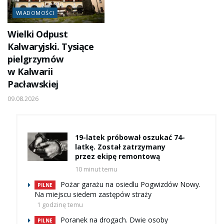
WIADOMOŚCI
Wielki Odpust
Kalwaryjski. Tysiące
pielgrzymów
w Kalwarii
Pacławskiej
09.08.2026
19-latek próbował oszukać 74-
latkę. Został zatrzymany
przez ekipę remontową
10 minut temu
Pożar garażu na osiedlu Pogwizdów Nowy.
PILNE
Na miejscu siedem zastępów straży
1 godzinę temu
Poranek na drogach. Dwie osoby
PILNE