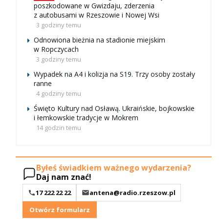
poszkodowane w Gwizdaju, zderzenia
z autobusami w Rzeszowie i Nowej Wsi
3 godziny temu
Odnowiona bieżnia na stadionie miejskim
w Ropczycach
3 godziny temu
Wypadek na A4 i kolizja na S19. Trzy osoby zostały
ranne
4 godziny temu
Święto Kultury nad Osławą. Ukraińskie, bojkowskie
i łemkowskie tradycje w Mokrem
14 godzin temu
Byłeś świadkiem ważnego wydarzenia?
Daj nam znać!
17 222 22 22
antena@radio.rzeszow.pl
Otwórz formularz