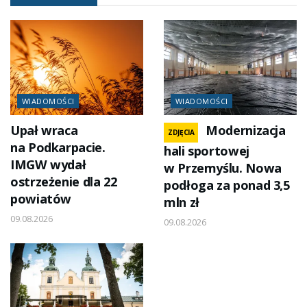
WIADOMOŚCI
WIADOMOŚCI
Upał wraca
Modernizacja
ZDJĘCIA
na Podkarpacie.
hali sportowej
IMGW wydał
w Przemyślu. Nowa
ostrzeżenie dla 22
podłoga za ponad 3,5
powiatów
mln zł
09.08.2026
09.08.2026