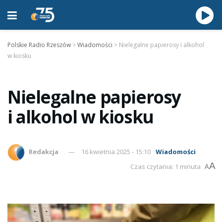
Polskie Radio Rzeszów
>
Wiadomości
>
Nielegalne papierosy i alkohol
w kiosku
Nielegalne papierosy
i alkohol w kiosku
Redakcja
16 kwietnia 2025 - 15:10
Wiadomości
A
Czas czytania: 1 minuta
A