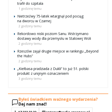
trafił do szpitala
1 godzinę temu
Nietrzeźwy 75-latek wtargnął pod pociąg
na dworcu w Czarnej
2 godziny temu
Rekordowo niski poziom Sanu. Wstrzymano
dostawy wody dla przemysłu w Stalowej Woli
2 godziny temu
Rzeszów zajął drugie miejsce w rankingu „Beyond
the Hubs”
2 godziny temu
„Kiełbasa pradziada z Dukli” to już 51. polski
produkt z unijnym oznaczeniem
3 godziny temu
Byłeś świadkiem ważnego wydarzenia?
Daj nam znać!
17 222 22 22
antena@radio.rzeszow.pl