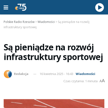
Polskie Radio Rzeszów
>
Wiadomości
>
Są pieniądze na rozwój
infrastruktury sportowej
Są pieniądze na rozwój
infrastruktury sportowej
Redakcja
16 kwietnia 2025 - 16:43
Wiadomości
A
Czas czytania: 1 minuta
A