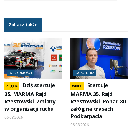
Zobacz także
WIADOMOŚCI
GOŚĆ DNIA
Dziś startuje
Startuje
ZDJĘCIA
WIDEO
35. MARMA Rajd
MARMA 35. Rajd
Rzeszowski. Zmiany
Rzeszowski. Ponad 80
w organizacji ruchu
załóg na trasach
Podkarpacia
06.08.2026
06.08.2026