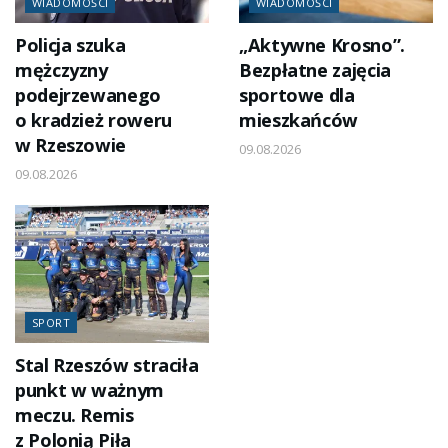
WIADOMOŚCI
WIADOMOŚCI
Policja szuka
„Aktywne Krosno”.
mężczyzny
Bezpłatne zajęcia
podejrzewanego
sportowe dla
o kradzież roweru
mieszkańców
w Rzeszowie
09.08.2026
09.08.2026
SPORT
Stal Rzeszów straciła
punkt w ważnym
meczu. Remis
z Polonią Piła