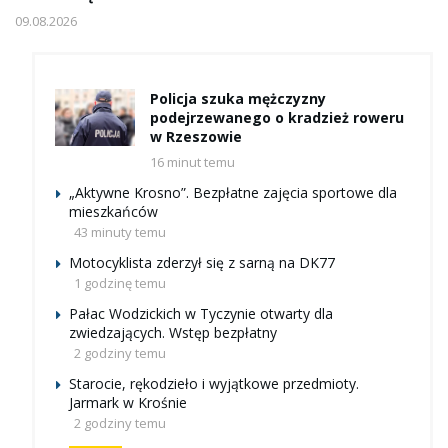
09.08.2026
Policja szuka mężczyzny
podejrzewanego o kradzież roweru
w Rzeszowie
16 minut temu
„Aktywne Krosno”. Bezpłatne zajęcia sportowe dla
mieszkańców
43 minuty temu
Motocyklista zderzył się z sarną na DK77
1 godzinę temu
Pałac Wodzickich w Tyczynie otwarty dla
zwiedzających. Wstęp bezpłatny
2 godziny temu
Starocie, rękodzieło i wyjątkowe przedmioty.
Jarmark w Krośnie
2 godziny temu