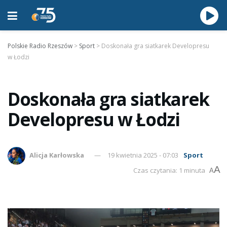
Polskie Radio Rzeszów
>
Sport
>
Doskonała gra siatkarek Developresu
w Łodzi
Doskonała gra siatkarek
Developresu w Łodzi
Alicja Karłowska
19 kwietnia 2025 - 07:03
Sport
A
Czas czytania: 1 minuta
A